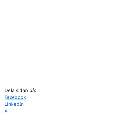
Dela sidan på
:
Dela sidan på
Facebook
Dela sidan på
LinkedIn
Dela sidan på
X