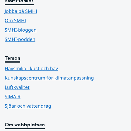
SMHI-länkar
Jobba på SMHI
Om SMHI
SMHI-bloggen
SMHI-podden
Teman
Havsmiljö i kust och hav
Kunskapscentrum för klimatanpassning
Luftkvalitet
SIMAIR
Sjöar och vattendrag
Om webbplatsen