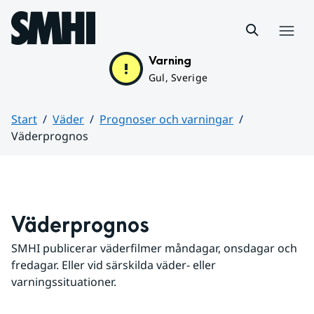
Hoppa till sidans innehåll
Meny
Varning
Gul, Sverige
Start
Väder
Prognoser och varningar
Väderprognos
Huvudinnehåll
Väderprognos
SMHI publicerar väderfilmer måndagar, onsdagar och 
fredagar. Eller vid särskilda väder- eller 
varningssituationer.