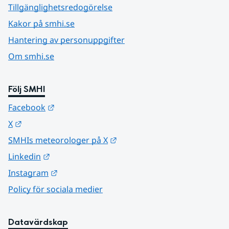
Tillgänglighetsredogörelse
Kakor på smhi.se
Hantering av personuppgifter
Om smhi.se
Följ SMHI
Länk till annan webbplats.
Facebook
Länk till annan webbplats.
X
Länk till annan webbplats.
SMHIs meteorologer på X
Länk till annan webbplats.
Linkedin
Länk till annan webbplats.
Instagram
Policy för sociala medier
Datavärdskap