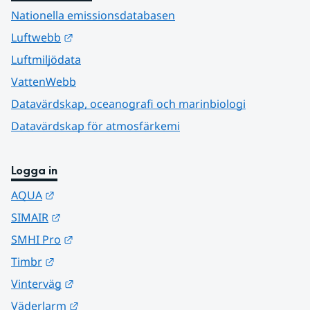
Nationella emissionsdatabasen
Länk till annan webbplats.
Luftwebb
Luftmiljödata
VattenWebb
Datavärdskap, oceanografi och marinbiologi
Datavärdskap för atmosfärkemi
Logga in
Länk till annan webbplats.
AQUA
Länk till annan webbplats.
SIMAIR
Länk till annan webbplats.
SMHI Pro
Länk till annan webbplats.
Timbr
Länk till annan webbplats.
Vinterväg
Länk till annan webbplats.
Väderlarm