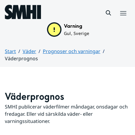
Hoppa till sidans innehåll
Meny
Varning
Gul, Sverige
Start
Väder
Prognoser och varningar
Väderprognos
Huvudinnehåll
Väderprognos
SMHI publicerar väderfilmer måndagar, onsdagar och 
fredagar. Eller vid särskilda väder- eller 
varningssituationer.