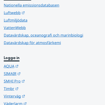
Nationella emissionsdatabasen
Länk till annan webbplats.
Luftwebb
Luftmiljödata
VattenWebb
Datavärdskap, oceanografi och marinbiologi
Datavärdskap för atmosfärkemi
Logga in
Länk till annan webbplats.
AQUA
Länk till annan webbplats.
SIMAIR
Länk till annan webbplats.
SMHI Pro
Länk till annan webbplats.
Timbr
Länk till annan webbplats.
Vinterväg
Länk till annan webbplats.
Väderlarm