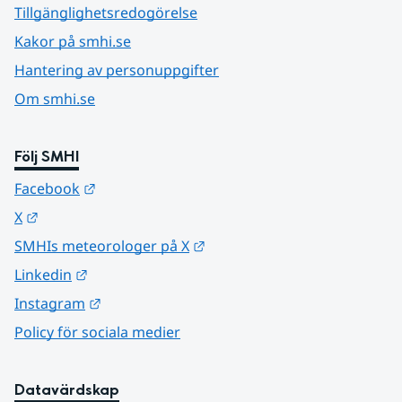
Tillgänglighetsredogörelse
Kakor på smhi.se
Hantering av personuppgifter
Om smhi.se
Följ SMHI
Länk till annan webbplats.
Facebook
Länk till annan webbplats.
X
Länk till annan webbplats.
SMHIs meteorologer på X
Länk till annan webbplats.
Linkedin
Länk till annan webbplats.
Instagram
Policy för sociala medier
Datavärdskap