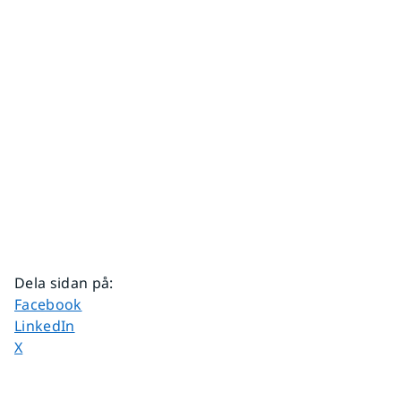
Dela sidan på
:
Dela sidan på
Facebook
Dela sidan på
LinkedIn
Dela sidan på
X