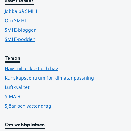
SMHI-länkar
Jobba på SMHI
Om SMHI
SMHI-bloggen
SMHI-podden
Teman
Havsmiljö i kust och hav
Kunskapscentrum för klimatanpassning
Luftkvalitet
SIMAIR
Sjöar och vattendrag
Om webbplatsen