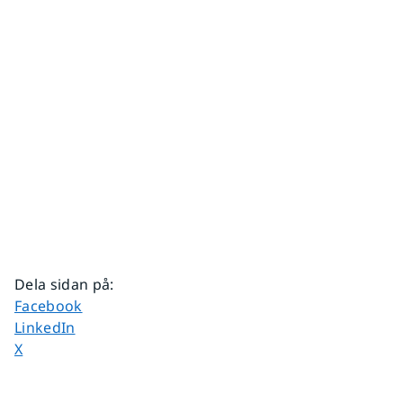
Dela sidan på
:
Dela sidan på
Facebook
Dela sidan på
LinkedIn
Dela sidan på
X