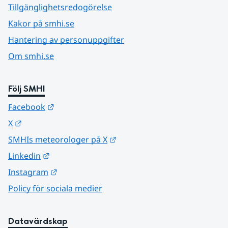
Tillgänglighetsredogörelse
Kakor på smhi.se
Hantering av personuppgifter
Om smhi.se
Följ SMHI
Länk till annan webbplats.
Facebook
Länk till annan webbplats.
X
Länk till annan webbplats.
SMHIs meteorologer på X
Länk till annan webbplats.
Linkedin
Länk till annan webbplats.
Instagram
Policy för sociala medier
Datavärdskap