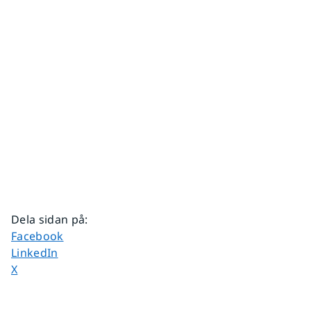
Dela sidan på
:
Dela sidan på
Facebook
Dela sidan på
LinkedIn
Dela sidan på
X