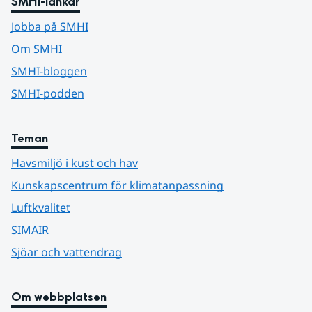
SMHI-länkar
Jobba på SMHI
Om SMHI
SMHI-bloggen
SMHI-podden
Teman
Havsmiljö i kust och hav
Kunskapscentrum för klimatanpassning
Luftkvalitet
SIMAIR
Sjöar och vattendrag
Om webbplatsen