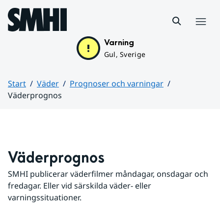
Hoppa till sidans innehåll
Meny
Varning
Gul, Sverige
Start
Väder
Prognoser och varningar
Väderprognos
Huvudinnehåll
Väderprognos
SMHI publicerar väderfilmer måndagar, onsdagar och 
fredagar. Eller vid särskilda väder- eller 
varningssituationer.