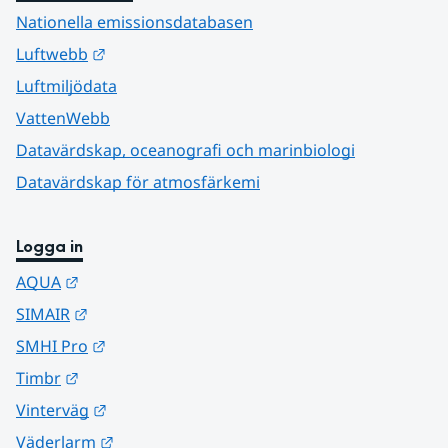
Nationella emissionsdatabasen
Länk till annan webbplats.
Luftwebb
Luftmiljödata
VattenWebb
Datavärdskap, oceanografi och marinbiologi
Datavärdskap för atmosfärkemi
Logga in
Länk till annan webbplats.
AQUA
Länk till annan webbplats.
SIMAIR
Länk till annan webbplats.
SMHI Pro
Länk till annan webbplats.
Timbr
Länk till annan webbplats.
Vinterväg
Länk till annan webbplats.
Väderlarm