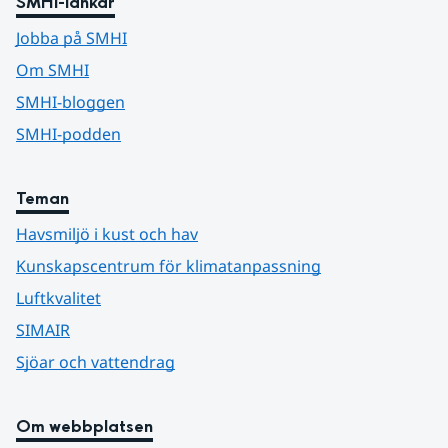
SMHI-länkar
Jobba på SMHI
Om SMHI
SMHI-bloggen
SMHI-podden
Teman
Havsmiljö i kust och hav
Kunskapscentrum för klimatanpassning
Luftkvalitet
SIMAIR
Sjöar och vattendrag
Om webbplatsen