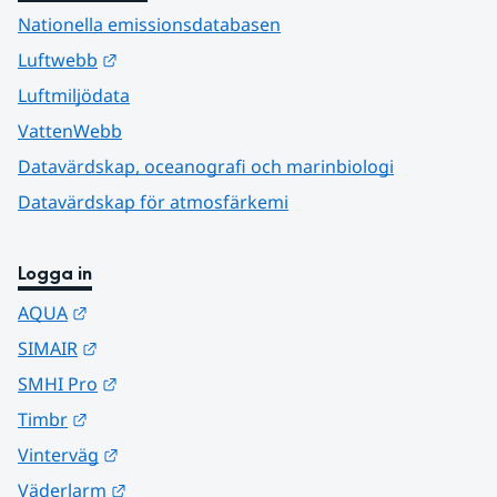
Nationella emissionsdatabasen
Länk till annan webbplats.
Luftwebb
Luftmiljödata
VattenWebb
Datavärdskap, oceanografi och marinbiologi
Datavärdskap för atmosfärkemi
Logga in
Länk till annan webbplats.
AQUA
Länk till annan webbplats.
SIMAIR
Länk till annan webbplats.
SMHI Pro
Länk till annan webbplats.
Timbr
Länk till annan webbplats.
Vinterväg
Länk till annan webbplats.
Väderlarm