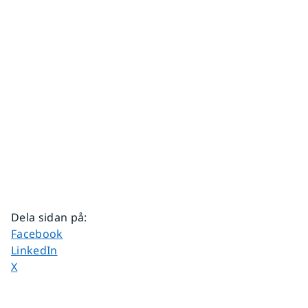
Dela sidan på
:
Dela sidan på
Facebook
Dela sidan på
LinkedIn
Dela sidan på
X