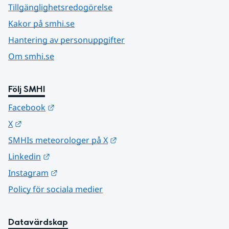
Tillgänglighetsredogörelse
Kakor på smhi.se
Hantering av personuppgifter
Om smhi.se
Följ SMHI
Länk till annan webbplats.
Facebook
Länk till annan webbplats.
X
Länk till annan webbplats.
SMHIs meteorologer på X
Länk till annan webbplats.
Linkedin
Länk till annan webbplats.
Instagram
Policy för sociala medier
Datavärdskap