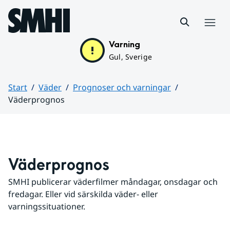
Hoppa till sidans innehåll
Meny
Varning
Gul, Sverige
Start
Väder
Prognoser och varningar
Väderprognos
Huvudinnehåll
Väderprognos
SMHI publicerar väderfilmer måndagar, onsdagar och 
fredagar. Eller vid särskilda väder- eller 
varningssituationer.