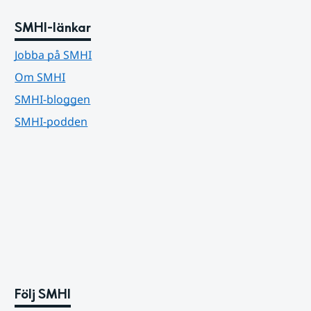
SMHI-länkar
Jobba på SMHI
Om SMHI
SMHI-bloggen
SMHI-podden
Följ SMHI