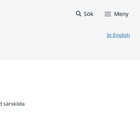
Sök
Meny
In English
 särskilda 