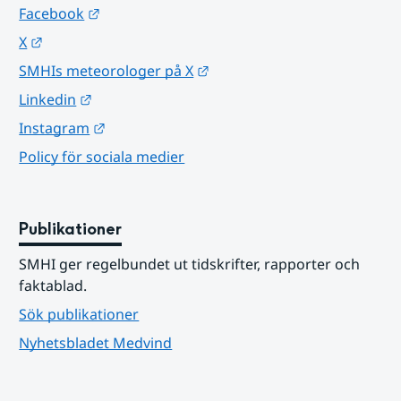
Länk till annan webbplats.
Facebook
Länk till annan webbplats.
X
Länk till annan webbplats.
SMHIs meteorologer på X
Länk till annan webbplats.
Linkedin
Länk till annan webbplats.
Instagram
Policy för sociala medier
Publikationer
SMHI ger regelbundet ut tidskrifter, rapporter och 
faktablad.
Sök publikationer
Nyhetsbladet Medvind