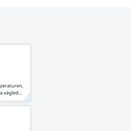
peraturen,
 vägled...