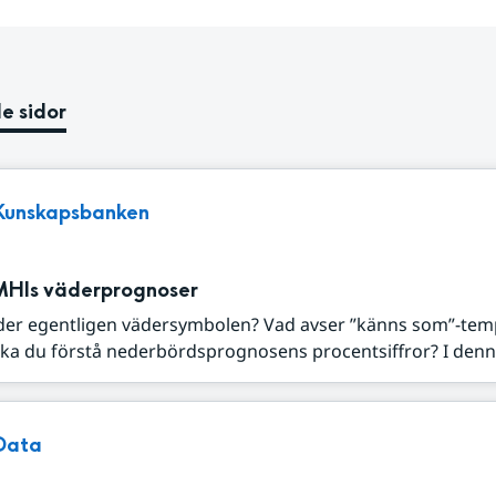
e sidor
Kunskapsbanken
MHIs väderprognoser
der egentligen vädersymbolen? Vad avser ”känns som”-tem
ka du förstå nederbördsprognosens procentsiffror? I denna
Data