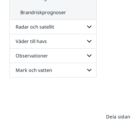
Brandriskprognoser
Radar och satellit
Väder till havs
Undersidor
för
Radar
Observationer
Undersidor
och
för
satellit
Väder
Mark och vatten
Undersidor
till
för
havs
Observationer
Undersidor
för
Mark
och
vatten
Dela sidan