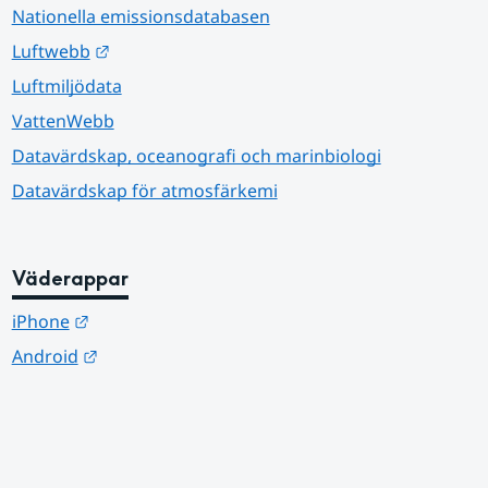
Nationella emissionsdatabasen
Länk till annan webbplats.
Luftwebb
Luftmiljödata
VattenWebb
Datavärdskap, oceanografi och marinbiologi
Datavärdskap för atmosfärkemi
Väderappar
Länk till annan webbplats.
iPhone
Länk till annan webbplats.
Android