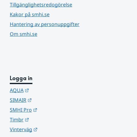
Tillgänglighetsredogörelse
Kakor på smhi.se
Hantering av personuppgifter
Om smhi.se
Logga in
Länk till annan webbplats.
AQUA
Länk till annan webbplats.
SIMAIR
Länk till annan webbplats.
SMHI Pro
Länk till annan webbplats.
Timbr
Länk till annan webbplats.
Vinterväg