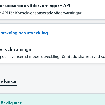
ensbaserade vädervarningar - API
r API för Konsekvensbaserade vädervarningar
Forskning och utveckling
er och varningar
 och avancerad modellutveckling för att du ska veta vad s
e länkar
Lär dig mer