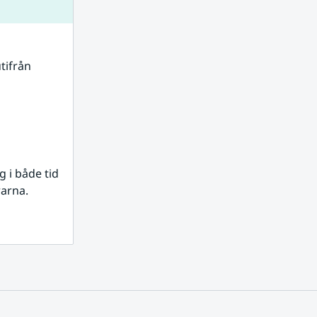
tifrån 
i både tid 
rarna.