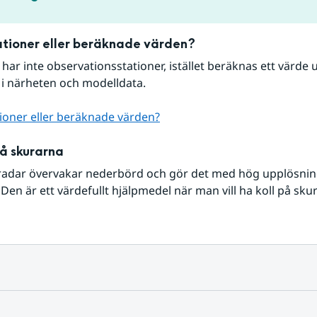
tioner eller beräknade värden?
r har inte observationsstationer, istället beräknas ett värde u
 i närheten och modelldata.
ioner eller beräknade värden?
på skurarna
radar övervakar nederbörd och gör det med hög upplösning 
Den är ett värdefullt hjälpmedel när man vill ha koll på sku