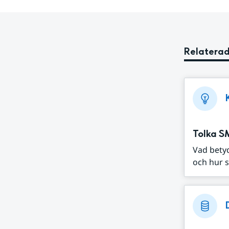
Relaterad
Tolka S
Vad bety
och hur s