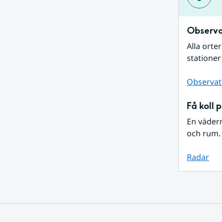
Observa
Alla orte
stationer
Observat
Få koll 
En väder
och rum. 
Radar