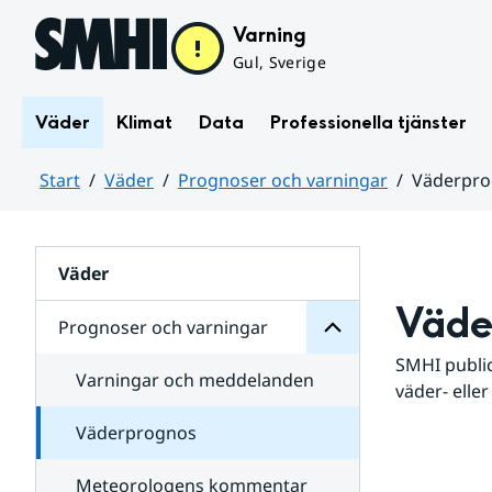
Hoppa till sidans innehåll
Varning
Gul, Sverige
Väder
Klimat
Data
Professionella tjänster
Start
Väder
Prognoser och varningar
Väderpr
varningar
och
Huvudinnehåll
Prognoser
för
Undersidor
Väder
Väde
Prognoser och varningar
SMHI public
Varningar och meddelanden
väder- eller
Väderprognos
Meteorologens kommentar