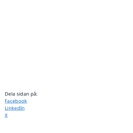
Dela sidan på
:
Dela sidan på
Facebook
Dela sidan på
LinkedIn
Dela sidan på
X