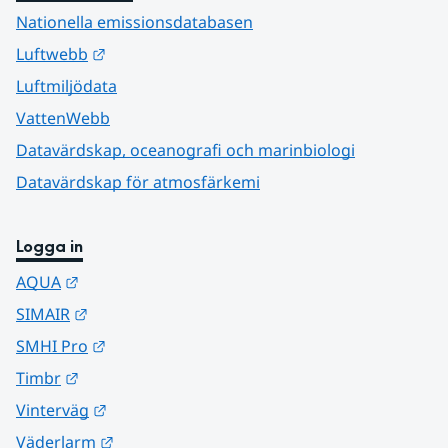
Nationella emissionsdatabasen
Länk till annan webbplats.
Luftwebb
Luftmiljödata
VattenWebb
Datavärdskap, oceanografi och marinbiologi
Datavärdskap för atmosfärkemi
Logga in
Länk till annan webbplats.
AQUA
Länk till annan webbplats.
SIMAIR
Länk till annan webbplats.
SMHI Pro
Länk till annan webbplats.
Timbr
Länk till annan webbplats.
Vinterväg
Länk till annan webbplats.
Väderlarm