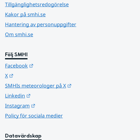
Tillgänglighetsredogörelse
Kakor på smhi.se
Hantering av personuppgifter
Om smhi.se
Följ SMHI
Länk till annan webbplats.
Facebook
Länk till annan webbplats.
X
Länk till annan webbplats.
SMHIs meteorologer på X
Länk till annan webbplats.
Linkedin
Länk till annan webbplats.
Instagram
Policy för sociala medier
Datavärdskap