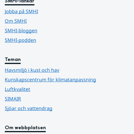
SMHI-länkar
Jobba på SMHI
Om SMHI
SMHI-bloggen
SMHI-podden
Teman
Havsmiljö i kust och hav
Kunskapscentrum för klimatanpassning
Luftkvalitet
SIMAIR
Sjöar och vattendrag
Om webbplatsen