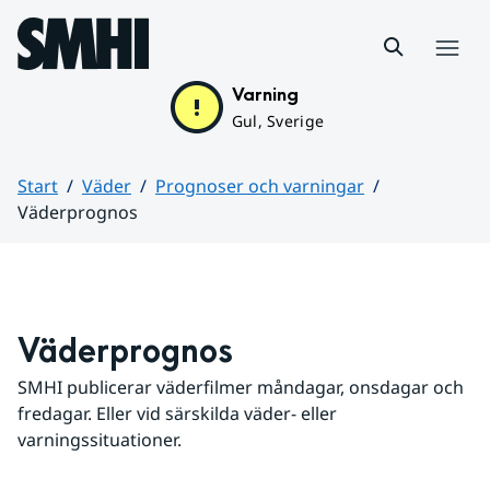
Hoppa till sidans innehåll
Meny
Varning
Gul, Sverige
Start
Väder
Prognoser och varningar
Väderprognos
Huvudinnehåll
Väderprognos
SMHI publicerar väderfilmer måndagar, onsdagar och 
fredagar. Eller vid särskilda väder- eller 
varningssituationer.