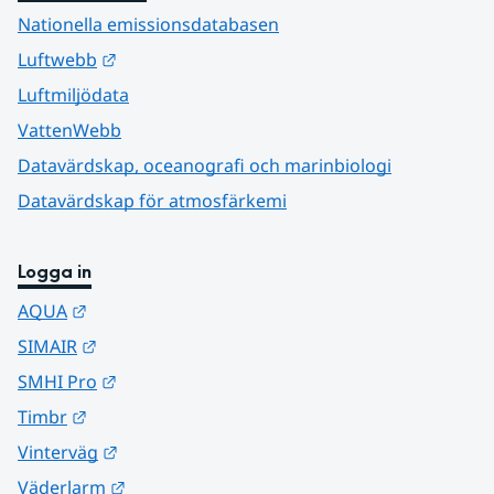
Nationella emissionsdatabasen
Länk till annan webbplats.
Luftwebb
Luftmiljödata
VattenWebb
Datavärdskap, oceanografi och marinbiologi
Datavärdskap för atmosfärkemi
Logga in
Länk till annan webbplats.
AQUA
Länk till annan webbplats.
SIMAIR
Länk till annan webbplats.
SMHI Pro
Länk till annan webbplats.
Timbr
Länk till annan webbplats.
Vinterväg
Länk till annan webbplats.
Väderlarm