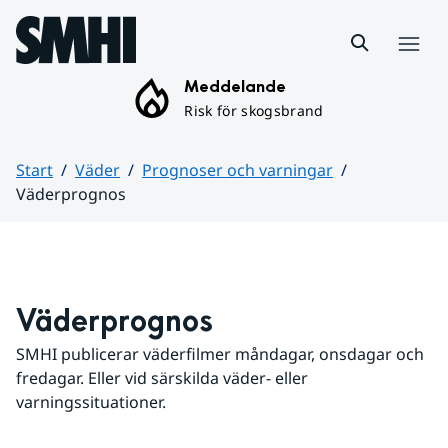
Hoppa till sidans innehåll
Meny
Meddelande
Risk för skogsbrand
Start
Väder
Prognoser och varningar
Väderprognos
Huvudinnehåll
Väderprognos
SMHI publicerar väderfilmer måndagar, onsdagar och 
fredagar. Eller vid särskilda väder- eller 
varningssituationer.