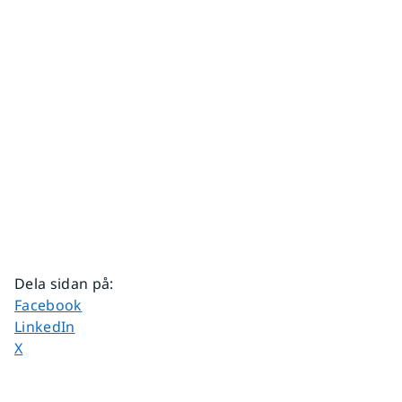
Dela sidan på
:
Dela sidan på
Facebook
Dela sidan på
LinkedIn
Dela sidan på
X