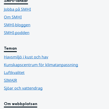
SMHI-länkar
Jobba på SMHI
Om SMHI
SMHI-bloggen
SMHI-podden
Teman
Havsmiljö i kust och hav
Kunskapscentrum för klimatanpassning
Luftkvalitet
SIMAIR
Sjöar och vattendrag
Om webbplatsen