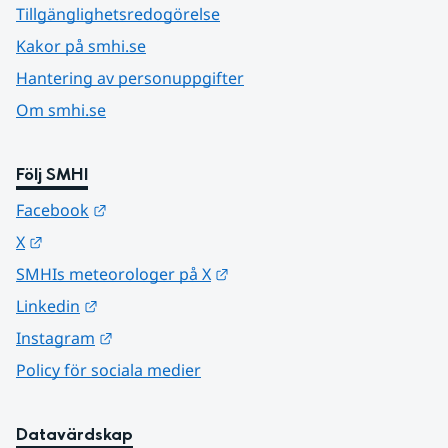
Tillgänglighetsredogörelse
Kakor på smhi.se
Hantering av personuppgifter
Om smhi.se
Följ SMHI
Länk till annan webbplats.
Facebook
Länk till annan webbplats.
X
Länk till annan webbplats.
SMHIs meteorologer på X
Länk till annan webbplats.
Linkedin
Länk till annan webbplats.
Instagram
Policy för sociala medier
Datavärdskap