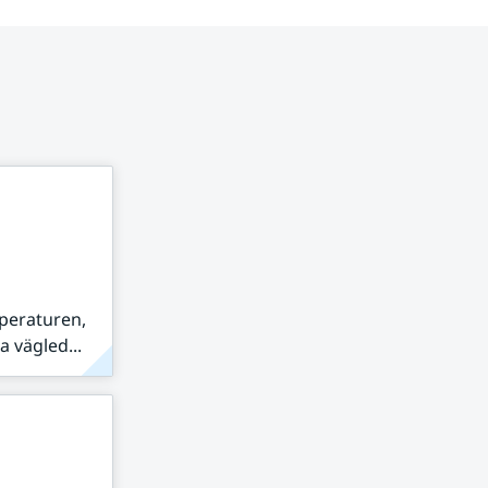
peraturen,
 vägled...