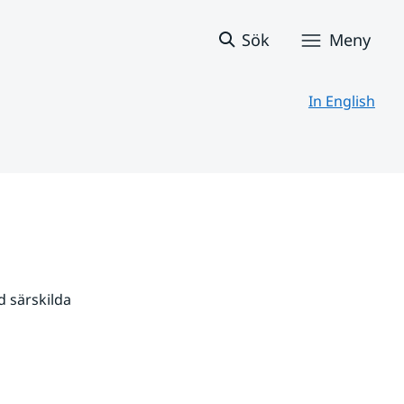
Sök
Meny
In English
 särskilda 