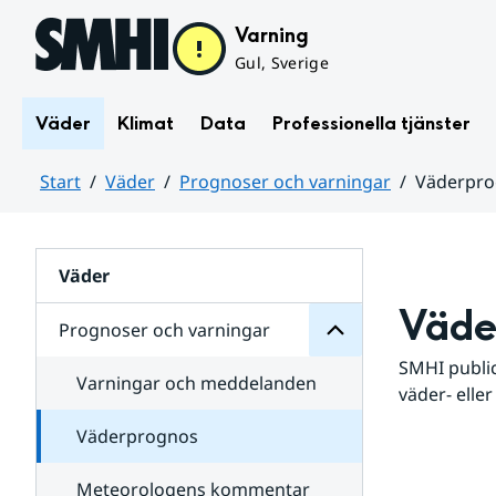
Hoppa till sidans innehåll
Varning
Gul, Sverige
Väder
Klimat
Data
Professionella tjänster
Start
Väder
Prognoser och varningar
Väderpr
varningar
och
Huvudinnehåll
Prognoser
för
Undersidor
Väder
Väde
Prognoser och varningar
SMHI public
Varningar och meddelanden
väder- eller
Väderprognos
Meteorologens kommentar