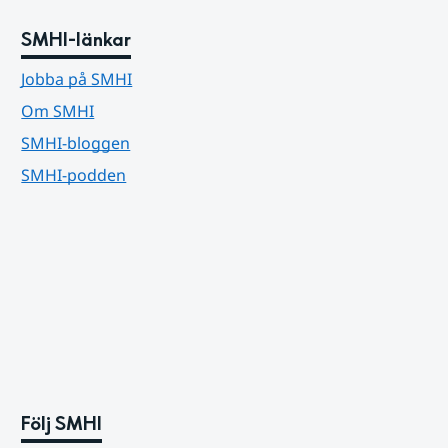
SMHI-länkar
Jobba på SMHI
Om SMHI
SMHI-bloggen
SMHI-podden
Följ SMHI