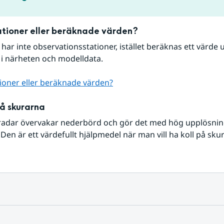
tioner eller beräknade värden?
r har inte observationsstationer, istället beräknas ett värde u
 i närheten och modelldata.
ioner eller beräknade värden?
på skurarna
radar övervakar nederbörd och gör det med hög upplösning 
Den är ett värdefullt hjälpmedel när man vill ha koll på sku