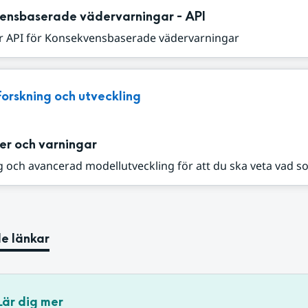
ensbaserade vädervarningar - API
r API för Konsekvensbaserade vädervarningar
Forskning och utveckling
er och varningar
 och avancerad modellutveckling för att du ska veta vad s
e länkar
Lär dig mer