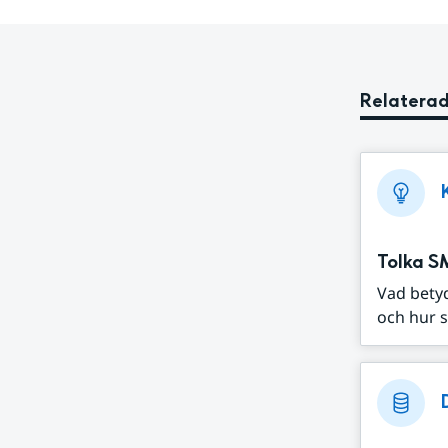
Relaterad
Tolka S
Vad bety
och hur s