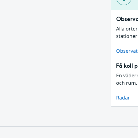
Observa
Alla orte
stationer
Observat
Få koll 
En väder
och rum. 
Radar