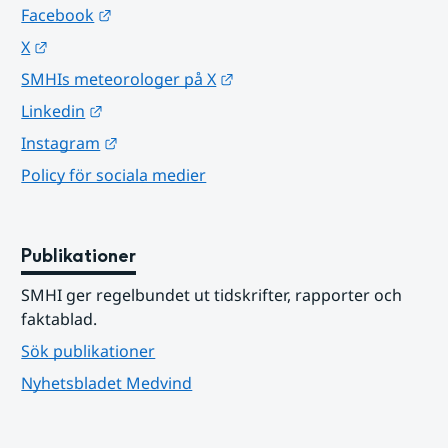
Länk till annan webbplats.
Facebook
Länk till annan webbplats.
X
Länk till annan webbplats.
SMHIs meteorologer på X
Länk till annan webbplats.
Linkedin
Länk till annan webbplats.
Instagram
Policy för sociala medier
Publikationer
SMHI ger regelbundet ut tidskrifter, rapporter och 
faktablad.
Sök publikationer
Nyhetsbladet Medvind