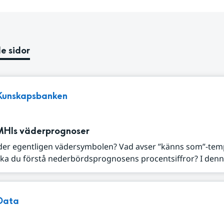
e sidor
Kunskapsbanken
MHIs väderprognoser
der egentligen vädersymbolen? Vad avser ”känns som”-tem
ka du förstå nederbördsprognosens procentsiffror? I denna
Data