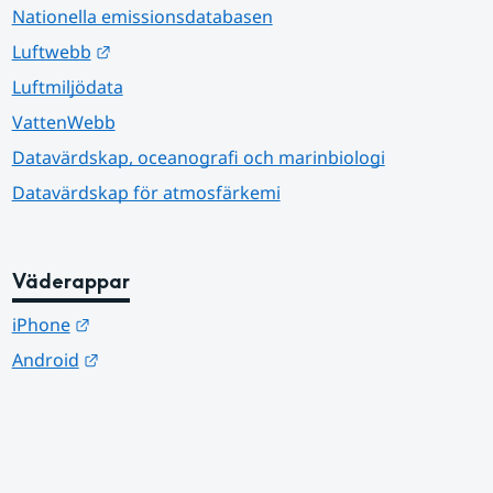
Nationella emissionsdatabasen
Länk till annan webbplats.
Luftwebb
Luftmiljödata
VattenWebb
Datavärdskap, oceanografi och marinbiologi
Datavärdskap för atmosfärkemi
Väderappar
Länk till annan webbplats.
iPhone
Länk till annan webbplats.
Android