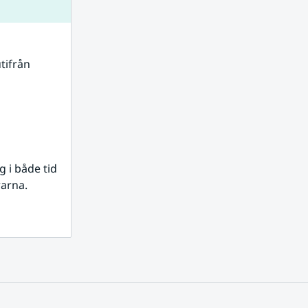
tifrån 
i både tid 
rarna.