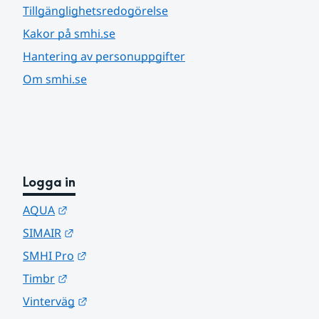
Tillgänglighetsredogörelse
Kakor på smhi.se
Hantering av personuppgifter
Om smhi.se
Logga in
Länk till annan webbplats.
AQUA
Länk till annan webbplats.
SIMAIR
Länk till annan webbplats.
SMHI Pro
Länk till annan webbplats.
Timbr
Länk till annan webbplats.
Vinterväg