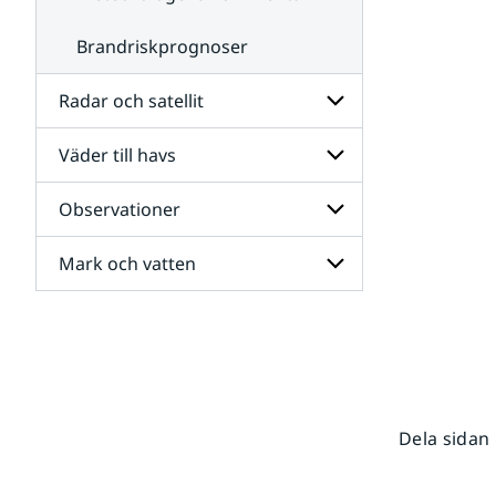
Brandriskprognoser
Radar och satellit
Väder till havs
Undersidor
för
Radar
Observationer
Undersidor
och
för
satellit
Väder
Mark och vatten
Undersidor
till
för
havs
Observationer
Undersidor
för
Mark
och
vatten
Dela sidan