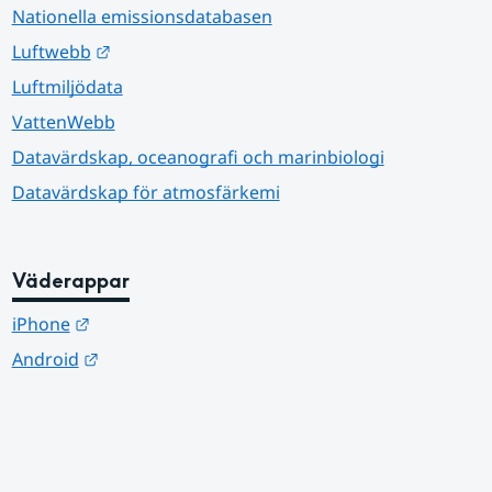
Nationella emissionsdatabasen
Länk till annan webbplats.
Luftwebb
Luftmiljödata
VattenWebb
Datavärdskap, oceanografi och marinbiologi
Datavärdskap för atmosfärkemi
Väderappar
Länk till annan webbplats.
iPhone
Länk till annan webbplats.
Android