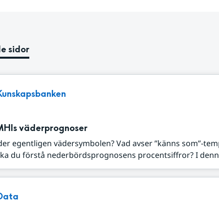
e sidor
Kunskapsbanken
MHIs väderprognoser
der egentligen vädersymbolen? Vad avser ”känns som”-tem
ka du förstå nederbördsprognosens procentsiffror? I denna
Data