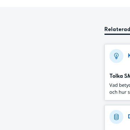
Relaterad
Tolka S
Vad bety
och hur s