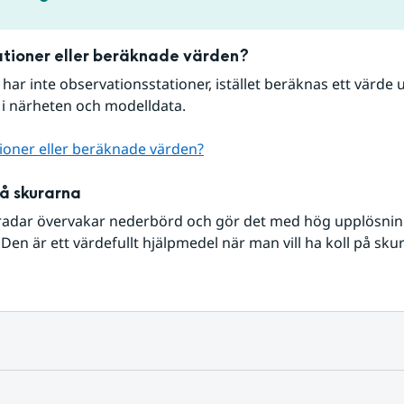
tioner eller beräknade värden?
r har inte observationsstationer, istället beräknas ett värde u
 i närheten och modelldata.
ioner eller beräknade värden?
på skurarna
radar övervakar nederbörd och gör det med hög upplösning 
Den är ett värdefullt hjälpmedel när man vill ha koll på sku