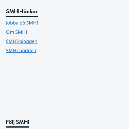
SMHI-länkar
Jobba på SMHI
Om SMHI
SMHI-bloggen
SMHI-podden
Följ SMHI