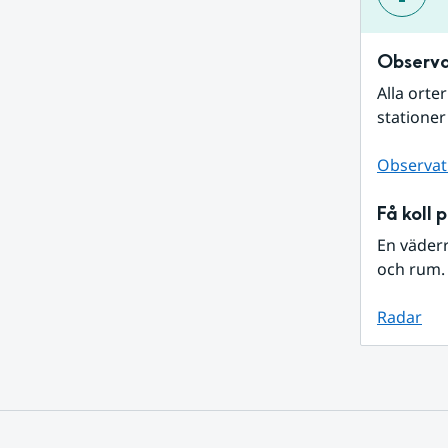
Observa
Alla orte
stationer
Observat
Få koll 
En väder
och rum. 
Radar