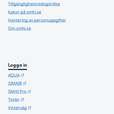
Tillgänglighetsredogörelse
Kakor på smhi.se
Hantering av personuppgifter
Om smhi.se
Logga in
Länk till annan webbplats.
AQUA
Länk till annan webbplats.
SIMAIR
Länk till annan webbplats.
SMHI Pro
Länk till annan webbplats.
Timbr
Länk till annan webbplats.
Vinterväg