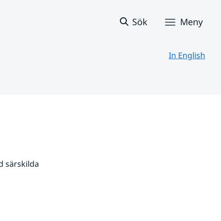
Sök
Meny
In English
 särskilda 