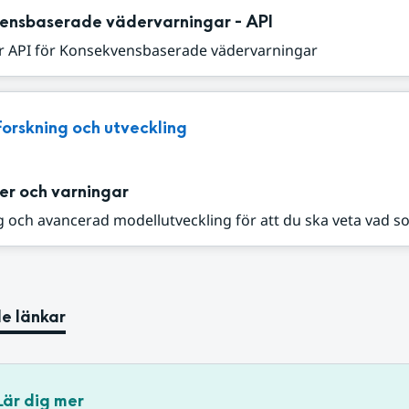
ensbaserade vädervarningar - API
r API för Konsekvensbaserade vädervarningar
Forskning och utveckling
er och varningar
 och avancerad modellutveckling för att du ska veta vad s
e länkar
Lär dig mer