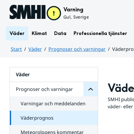
Hoppa till sidans innehåll
Varning
Gul, Sverige
Väder
Klimat
Data
Professionella tjänster
Start
Väder
Prognoser och varningar
Väderpr
varningar
och
Huvudinnehåll
Prognoser
för
Undersidor
Väder
Väde
Prognoser och varningar
SMHI public
Varningar och meddelanden
väder- eller
Väderprognos
Meteorologens kommentar