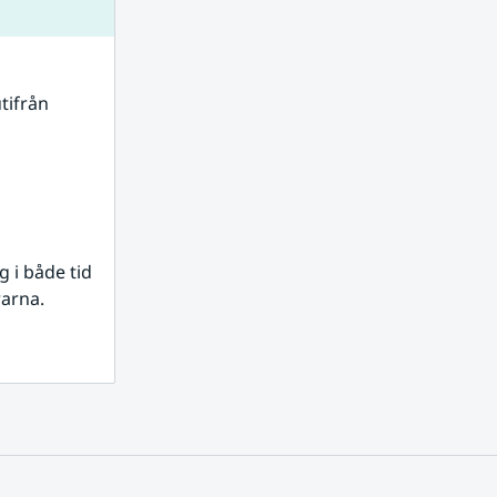
tifrån 
i både tid 
rarna.