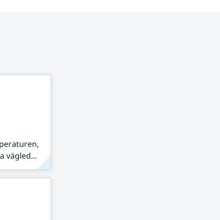
peraturen,
 vägled...