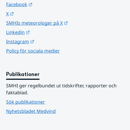
Länk till annan webbplats.
Facebook
Länk till annan webbplats.
X
Länk till annan webbplats.
SMHIs meteorologer på X
Länk till annan webbplats.
Linkedin
Länk till annan webbplats.
Instagram
Policy för sociala medier
Publikationer
SMHI ger regelbundet ut tidskrifter, rapporter och 
faktablad.
Sök publikationer
Nyhetsbladet Medvind