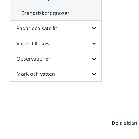
Brandriskprognoser
Radar och satellit
Väder till havs
Undersidor
för
Radar
Observationer
Undersidor
och
för
satellit
Väder
Mark och vatten
Undersidor
till
för
havs
Observationer
Undersidor
för
Mark
och
vatten
Dela sidan