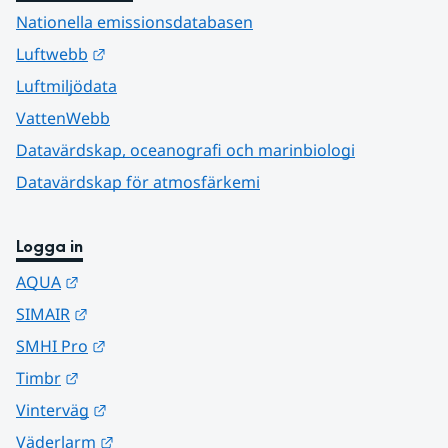
Nationella emissionsdatabasen
Länk till annan webbplats.
Luftwebb
Luftmiljödata
VattenWebb
Datavärdskap, oceanografi och marinbiologi
Datavärdskap för atmosfärkemi
Logga in
Länk till annan webbplats.
AQUA
Länk till annan webbplats.
SIMAIR
Länk till annan webbplats.
SMHI Pro
Länk till annan webbplats.
Timbr
Länk till annan webbplats.
Vinterväg
Länk till annan webbplats.
Väderlarm