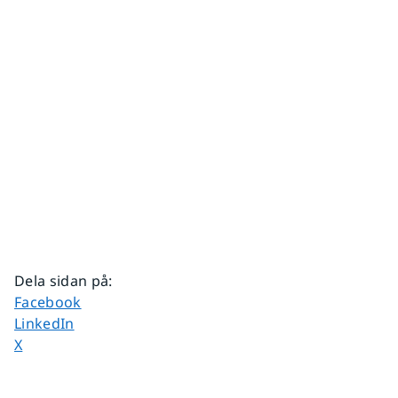
Dela sidan på
:
Dela sidan på
Facebook
Dela sidan på
LinkedIn
Dela sidan på
X