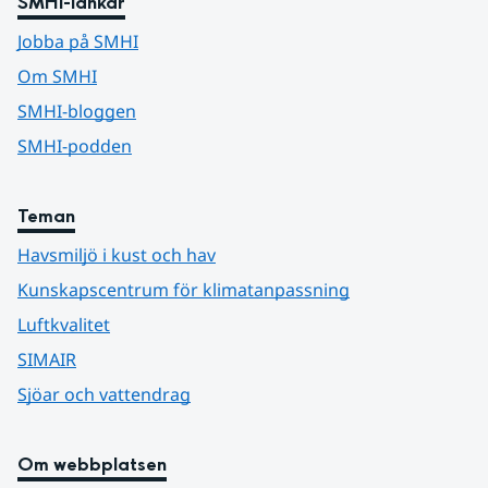
SMHI-länkar
Jobba på SMHI
Om SMHI
SMHI-bloggen
SMHI-podden
Teman
Havsmiljö i kust och hav
Kunskapscentrum för klimatanpassning
Luftkvalitet
SIMAIR
Sjöar och vattendrag
Om webbplatsen