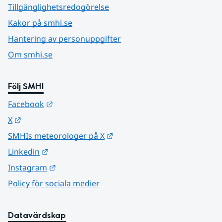
Tillgänglighetsredogörelse
Kakor på smhi.se
Hantering av personuppgifter
Om smhi.se
Följ SMHI
Länk till annan webbplats.
Facebook
Länk till annan webbplats.
X
Länk till annan webbplats.
SMHIs meteorologer på X
Länk till annan webbplats.
Linkedin
Länk till annan webbplats.
Instagram
Policy för sociala medier
Datavärdskap