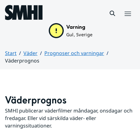
Hoppa till sidans innehåll
Meny
Varning
Gul, Sverige
Start
Väder
Prognoser och varningar
Väderprognos
Huvudinnehåll
Väderprognos
SMHI publicerar väderfilmer måndagar, onsdagar och 
fredagar. Eller vid särskilda väder- eller 
varningssituationer.