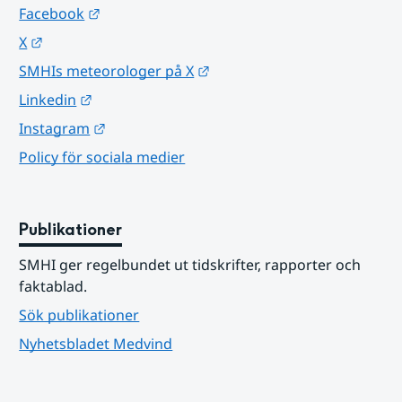
Länk till annan webbplats.
Facebook
Länk till annan webbplats.
X
Länk till annan webbplats.
SMHIs meteorologer på X
Länk till annan webbplats.
Linkedin
Länk till annan webbplats.
Instagram
Policy för sociala medier
Publikationer
SMHI ger regelbundet ut tidskrifter, rapporter och 
faktablad.
Sök publikationer
Nyhetsbladet Medvind