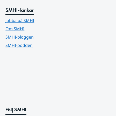
SMHI-länkar
Jobba på SMHI
Om SMHI
SMHI-bloggen
SMHI-podden
Följ SMHI