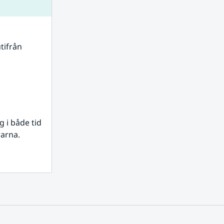
tifrån 
i både tid 
rarna.