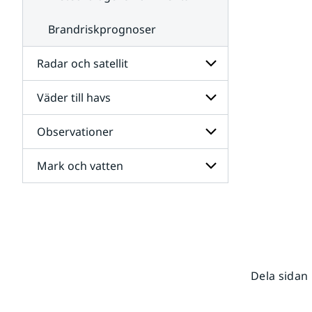
Brandriskprognoser
Radar och satellit
Väder till havs
Undersidor
för
Radar
Observationer
Undersidor
och
för
satellit
Väder
Mark och vatten
Undersidor
till
för
havs
Observationer
Undersidor
för
Mark
och
vatten
Dela sidan