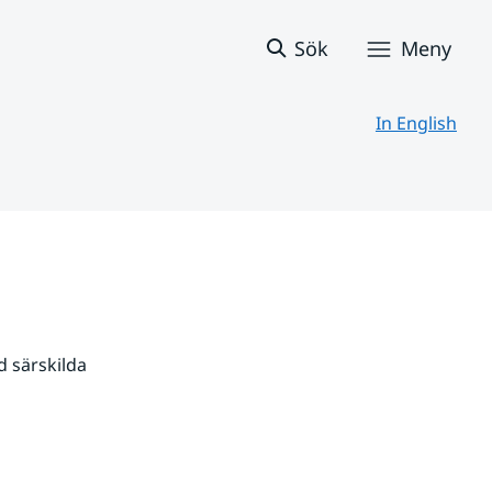
Sök
Meny
In English
 särskilda 