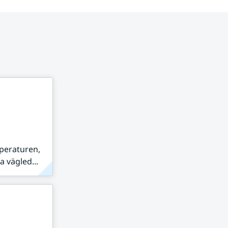
peraturen,
 vägled...