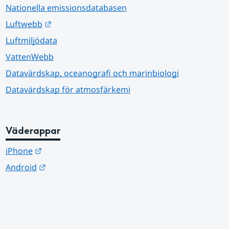
Nationella emissionsdatabasen
Länk till annan webbplats.
Luftwebb
Luftmiljödata
VattenWebb
Datavärdskap, oceanografi och marinbiologi
Datavärdskap för atmosfärkemi
Väderappar
Länk till annan webbplats.
iPhone
Länk till annan webbplats.
Android