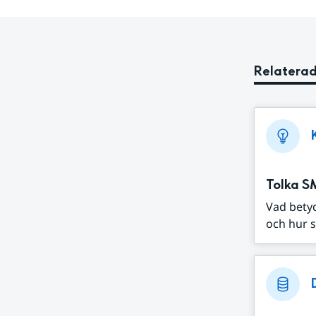
Relaterad
Tolka S
Vad bety
och hur s