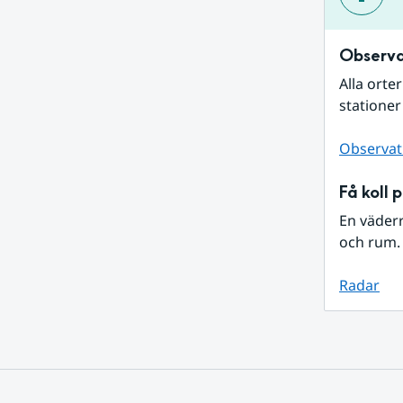
Observa
Alla orte
stationer
Observat
Få koll 
En väder
och rum. 
Radar