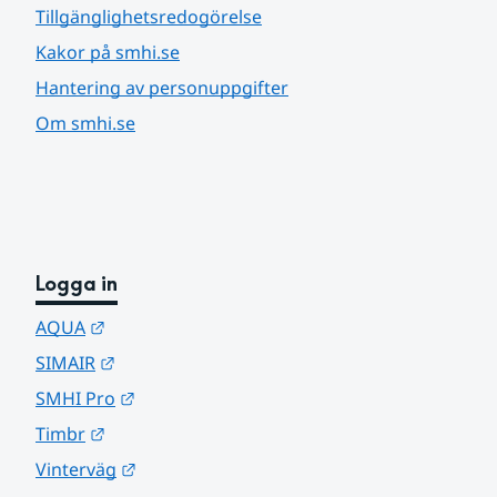
Tillgänglighetsredogörelse
Kakor på smhi.se
Hantering av personuppgifter
Om smhi.se
Logga in
Länk till annan webbplats.
AQUA
Länk till annan webbplats.
SIMAIR
Länk till annan webbplats.
SMHI Pro
Länk till annan webbplats.
Timbr
Länk till annan webbplats.
Vinterväg