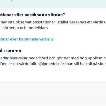
tioner eller beräknade värden?
r har inte observationsstationer, istället beräknas ett värde u
 i närheten och modelldata.
ioner eller beräknade värden?
på skurarna
radar övervakar nederbörd och gör det med hög upplösning 
Den är ett värdefullt hjälpmedel när man vill ha koll på sku