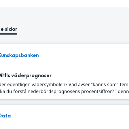
e sidor
Kunskapsbanken
MHIs väderprognoser
der egentligen vädersymbolen? Vad avser ”känns som”-tem
ka du förstå nederbördsprognosens procentsiffror? I denna
Data