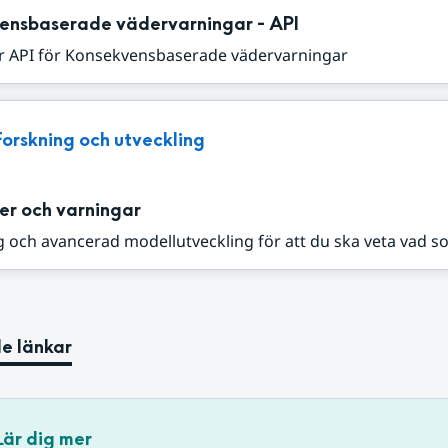
ensbaserade vädervarningar - API
r API för Konsekvensbaserade vädervarningar
Forskning och utveckling
er och varningar
 och avancerad modellutveckling för att du ska veta vad s
e länkar
Lär dig mer