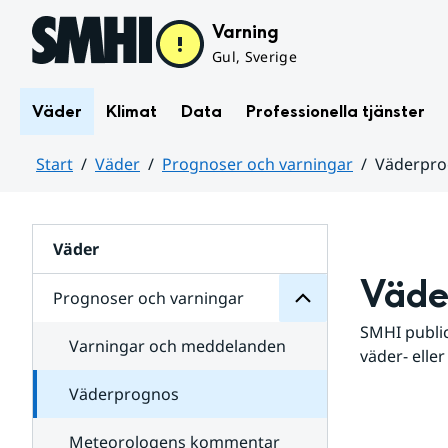
Hoppa till sidans innehåll
Varning
Gul, Sverige
Väder
Klimat
Data
Professionella tjänster
Start
Väder
Prognoser och varningar
Väderpr
varningar
och
Huvudinnehåll
Prognoser
för
Undersidor
Väder
Väde
Prognoser och varningar
SMHI public
Varningar och meddelanden
väder- eller
Väderprognos
Meteorologens kommentar