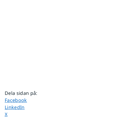
Dela sidan på
:
Dela sidan på
Facebook
Dela sidan på
LinkedIn
Dela sidan på
X