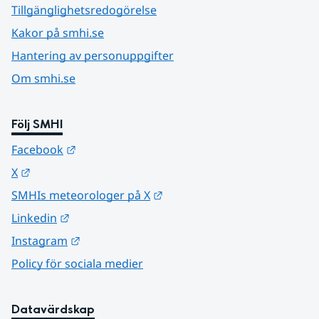
Tillgänglighetsredogörelse
Kakor på smhi.se
Hantering av personuppgifter
Om smhi.se
Följ SMHI
Länk till annan webbplats.
Facebook
Länk till annan webbplats.
X
Länk till annan webbplats.
SMHIs meteorologer på X
Länk till annan webbplats.
Linkedin
Länk till annan webbplats.
Instagram
Policy för sociala medier
Datavärdskap