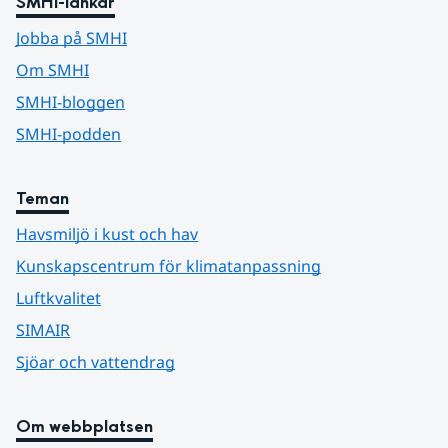
SMHI-länkar
Jobba på SMHI
Om SMHI
SMHI-bloggen
SMHI-podden
Teman
Havsmiljö i kust och hav
Kunskapscentrum för klimatanpassning
Luftkvalitet
SIMAIR
Sjöar och vattendrag
Om webbplatsen