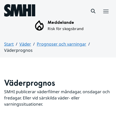
Hoppa till sidans innehåll
Meny
Meddelande
Risk för skogsbrand
Start
Väder
Prognoser och varningar
Väderprognos
Huvudinnehåll
Väderprognos
SMHI publicerar väderfilmer måndagar, onsdagar och 
fredagar. Eller vid särskilda väder- eller 
varningssituationer.