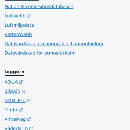
Nationella emissionsdatabasen
Länk till annan webbplats.
Luftwebb
Luftmiljödata
VattenWebb
Datavärdskap, oceanografi och marinbiologi
Datavärdskap för atmosfärkemi
Logga in
Länk till annan webbplats.
AQUA
Länk till annan webbplats.
SIMAIR
Länk till annan webbplats.
SMHI Pro
Länk till annan webbplats.
Timbr
Länk till annan webbplats.
Vinterväg
Länk till annan webbplats.
Väderlarm