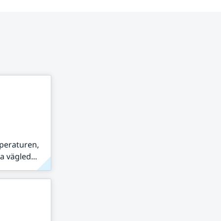
peraturen,
 vägled...