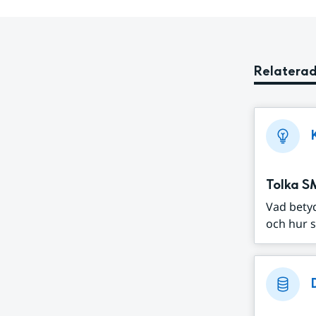
Relaterad
Tolka S
Vad bety
och hur s