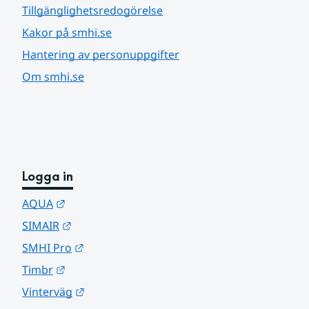
Tillgänglighetsredogörelse
Kakor på smhi.se
Hantering av personuppgifter
Om smhi.se
Logga in
Länk till annan webbplats.
AQUA
Länk till annan webbplats.
SIMAIR
Länk till annan webbplats.
SMHI Pro
Länk till annan webbplats.
Timbr
Länk till annan webbplats.
Vinterväg