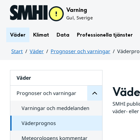
Hoppa till sidans innehåll
Varning
Gul, Sverige
Väder
Klimat
Data
Professionella tjänster
Start
Väder
Prognoser och varningar
Väderpr
varningar
och
Huvudinnehåll
Prognoser
för
Undersidor
Väder
Väde
Prognoser och varningar
SMHI public
Varningar och meddelanden
väder- eller
Väderprognos
Meteorologens kommentar