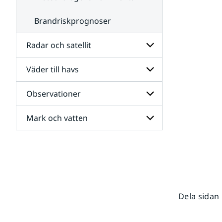
Brandriskprognoser
Radar och satellit
Väder till havs
Undersidor
för
Radar
Observationer
Undersidor
och
för
satellit
Väder
Mark och vatten
Undersidor
till
för
havs
Observationer
Undersidor
för
Mark
och
vatten
Dela sidan