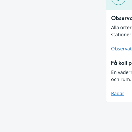
Observa
Alla orte
stationer
Observat
Få koll 
En väder
och rum. 
Radar