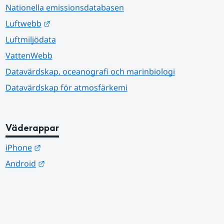
Nationella emissionsdatabasen
Länk till annan webbplats.
Luftwebb
Luftmiljödata
VattenWebb
Datavärdskap, oceanografi och marinbiologi
Datavärdskap för atmosfärkemi
Väderappar
Länk till annan webbplats.
iPhone
Länk till annan webbplats.
Android