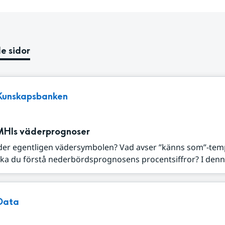
e sidor
Kunskapsbanken
MHIs väderprognoser
der egentligen vädersymbolen? Vad avser ”känns som”-tem
ka du förstå nederbördsprognosens procentsiffror? I denna
Data