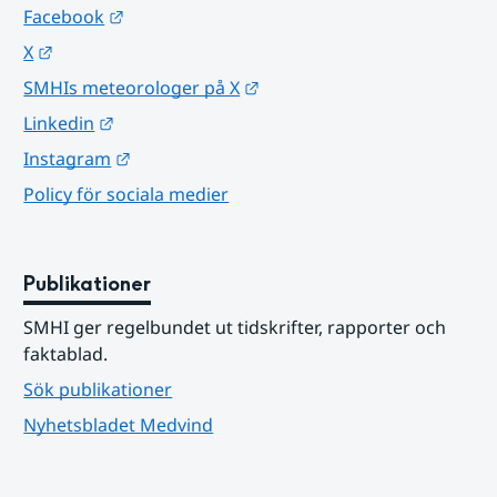
Länk till annan webbplats.
Facebook
Länk till annan webbplats.
X
Länk till annan webbplats.
SMHIs meteorologer på X
Länk till annan webbplats.
Linkedin
Länk till annan webbplats.
Instagram
Policy för sociala medier
Publikationer
SMHI ger regelbundet ut tidskrifter, rapporter och 
faktablad.
Sök publikationer
Nyhetsbladet Medvind