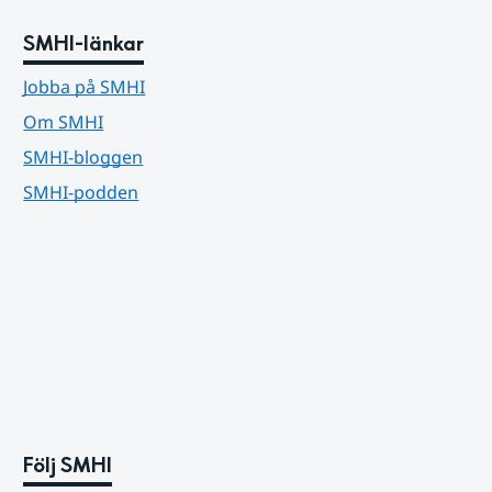
SMHI-länkar
Jobba på SMHI
Om SMHI
SMHI-bloggen
SMHI-podden
Följ SMHI