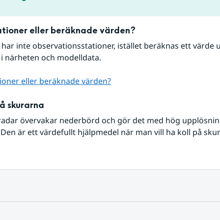
tioner eller beräknade värden?
r har inte observationsstationer, istället beräknas ett värde u
 i närheten och modelldata.
ioner eller beräknade värden?
på skurarna
radar övervakar nederbörd och gör det med hög upplösning 
Den är ett värdefullt hjälpmedel när man vill ha koll på sku