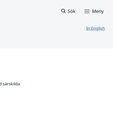
Sök
Meny
In English
 särskilda 