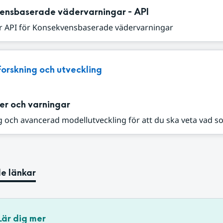
ensbaserade vädervarningar - API
r API för Konsekvensbaserade vädervarningar
Forskning och utveckling
er och varningar
 och avancerad modellutveckling för att du ska veta vad s
e länkar
Lär dig mer