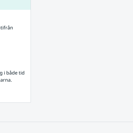
tifrån 
i både tid 
rarna.