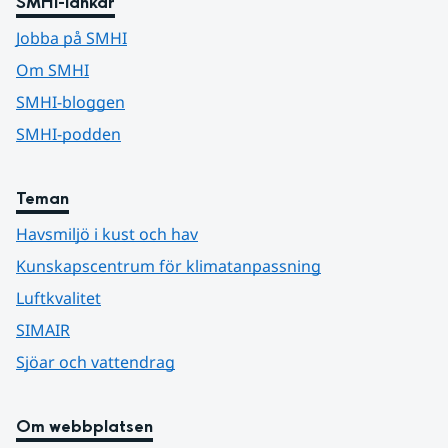
SMHI-länkar
Jobba på SMHI
Om SMHI
SMHI-bloggen
SMHI-podden
Teman
Havsmiljö i kust och hav
Kunskapscentrum för klimatanpassning
Luftkvalitet
SIMAIR
Sjöar och vattendrag
Om webbplatsen