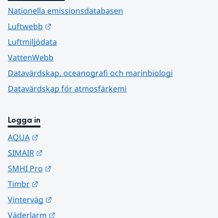
Nationella emissionsdatabasen
Länk till annan webbplats.
Luftwebb
Luftmiljödata
VattenWebb
Datavärdskap, oceanografi och marinbiologi
Datavärdskap för atmosfärkemi
Logga in
Länk till annan webbplats.
AQUA
Länk till annan webbplats.
SIMAIR
Länk till annan webbplats.
SMHI Pro
Länk till annan webbplats.
Timbr
Länk till annan webbplats.
Vinterväg
Länk till annan webbplats.
Väderlarm