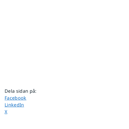
Dela sidan på
:
Dela sidan på
Facebook
Dela sidan på
LinkedIn
Dela sidan på
X