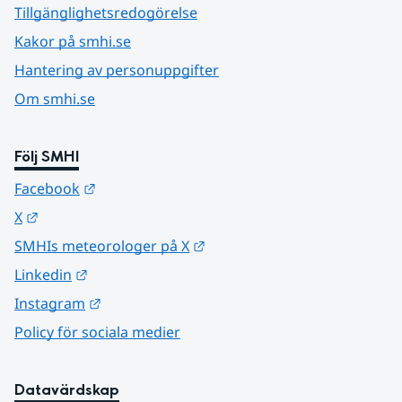
Tillgänglighetsredogörelse
Kakor på smhi.se
Hantering av personuppgifter
Om smhi.se
Följ SMHI
Länk till annan webbplats.
Facebook
Länk till annan webbplats.
X
Länk till annan webbplats.
SMHIs meteorologer på X
Länk till annan webbplats.
Linkedin
Länk till annan webbplats.
Instagram
Policy för sociala medier
Datavärdskap