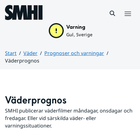
Hoppa till sidans innehåll
Meny
Varning
Gul, Sverige
Start
Väder
Prognoser och varningar
Väderprognos
Huvudinnehåll
Väderprognos
SMHI publicerar väderfilmer måndagar, onsdagar och 
fredagar. Eller vid särskilda väder- eller 
varningssituationer.