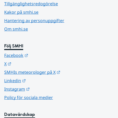
Tillgänglighetsredogörelse
Kakor på smhi.se
Hantering av personuppgifter
Om smhi.se
Följ SMHI
Länk till annan webbplats.
Facebook
Länk till annan webbplats.
X
Länk till annan webbplats.
SMHIs meteorologer på X
Länk till annan webbplats.
Linkedin
Länk till annan webbplats.
Instagram
Policy för sociala medier
Datavärdskap