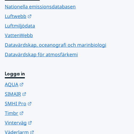
Nationella emissionsdatabasen
Länk till annan webbplats.
Luftwebb
Luftmiljödata
VattenWebb
Datavärdskap, oceanografi och marinbiologi
Datavärdskap för atmosfärkemi
Logga in
Länk till annan webbplats.
AQUA
Länk till annan webbplats.
SIMAIR
Länk till annan webbplats.
SMHI Pro
Länk till annan webbplats.
Timbr
Länk till annan webbplats.
Vinterväg
Länk till annan webbplats.
Väderlarm