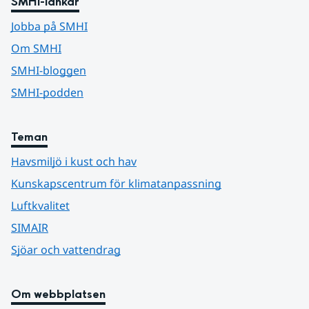
SMHI-länkar
Jobba på SMHI
Om SMHI
SMHI-bloggen
SMHI-podden
Teman
Havsmiljö i kust och hav
Kunskapscentrum för klimatanpassning
Luftkvalitet
SIMAIR
Sjöar och vattendrag
Om webbplatsen