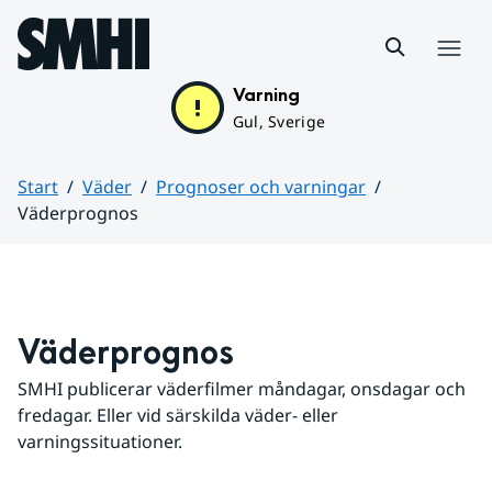
Hoppa till sidans innehåll
Meny
Varning
Gul, Sverige
Start
Väder
Prognoser och varningar
Väderprognos
Huvudinnehåll
Väderprognos
SMHI publicerar väderfilmer måndagar, onsdagar och 
fredagar. Eller vid särskilda väder- eller 
varningssituationer.