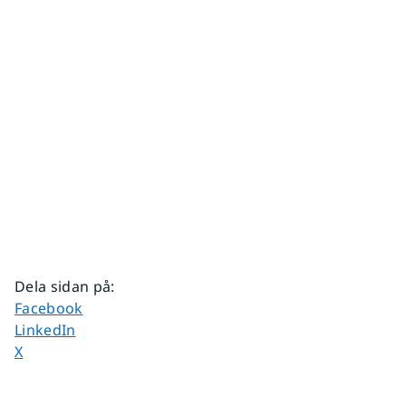
Dela sidan på
:
Dela sidan på
Facebook
Dela sidan på
LinkedIn
Dela sidan på
X