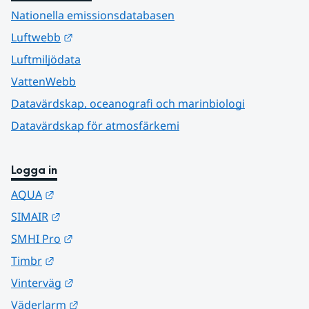
Nationella emissionsdatabasen
Länk till annan webbplats.
Luftwebb
Luftmiljödata
VattenWebb
Datavärdskap, oceanografi och marinbiologi
Datavärdskap för atmosfärkemi
Logga in
Länk till annan webbplats.
AQUA
Länk till annan webbplats.
SIMAIR
Länk till annan webbplats.
SMHI Pro
Länk till annan webbplats.
Timbr
Länk till annan webbplats.
Vinterväg
Länk till annan webbplats.
Väderlarm