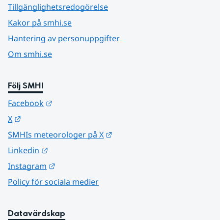
Tillgänglighetsredogörelse
Kakor på smhi.se
Hantering av personuppgifter
Om smhi.se
Följ SMHI
Länk till annan webbplats.
Facebook
Länk till annan webbplats.
X
Länk till annan webbplats.
SMHIs meteorologer på X
Länk till annan webbplats.
Linkedin
Länk till annan webbplats.
Instagram
Policy för sociala medier
Datavärdskap