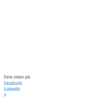
Dela sidan på
:
Dela sidan på
Facebook
Dela sidan på
LinkedIn
Dela sidan på
X