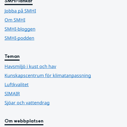
SMHI-länkar
Jobba på SMHI
Om SMHI
SMHI-bloggen
SMHI-podden
Teman
Havsmiljö i kust och hav
Kunskapscentrum för klimatanpassning
Luftkvalitet
SIMAIR
Sjöar och vattendrag
Om webbplatsen