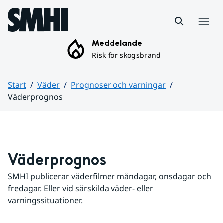
Hoppa till sidans innehåll
Meny
Meddelande
Risk för skogsbrand
Start
Väder
Prognoser och varningar
Väderprognos
Huvudinnehåll
Väderprognos
SMHI publicerar väderfilmer måndagar, onsdagar och 
fredagar. Eller vid särskilda väder- eller 
varningssituationer.