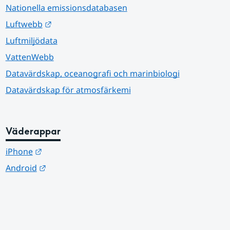
Nationella emissionsdatabasen
Länk till annan webbplats.
Luftwebb
Luftmiljödata
VattenWebb
Datavärdskap, oceanografi och marinbiologi
Datavärdskap för atmosfärkemi
Väderappar
Länk till annan webbplats.
iPhone
Länk till annan webbplats.
Android