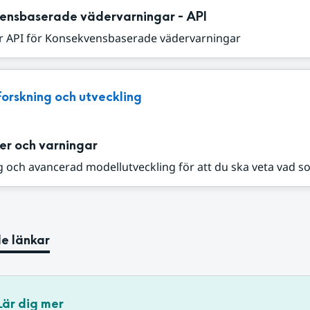
ensbaserade vädervarningar - API
r API för Konsekvensbaserade vädervarningar
Forskning och utveckling
er och varningar
 och avancerad modellutveckling för att du ska veta vad s
e länkar
Lär dig mer