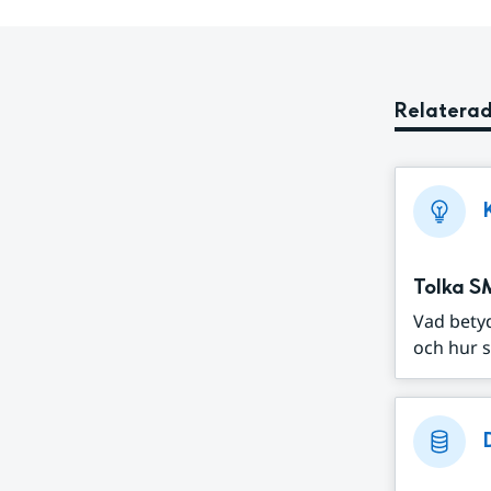
Relaterad
Tolka S
Vad bety
och hur s