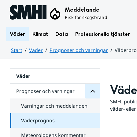
Hoppa till sidans innehåll
Meddelande
Risk för skogsbrand
Väder
Klimat
Data
Professionella tjänster
Start
Väder
Prognoser och varningar
Väderpr
varningar
och
Huvudinnehåll
Prognoser
för
Undersidor
Väder
Väde
Prognoser och varningar
SMHI public
Varningar och meddelanden
väder- eller
Väderprognos
Meteorologens kommentar