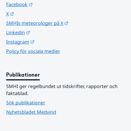
Länk till annan webbplats.
Facebook
Länk till annan webbplats.
X
Länk till annan webbplats.
SMHIs meteorologer på X
Länk till annan webbplats.
Linkedin
Länk till annan webbplats.
Instagram
Policy för sociala medier
Publikationer
SMHI ger regelbundet ut tidskrifter, rapporter och 
faktablad.
Sök publikationer
Nyhetsbladet Medvind