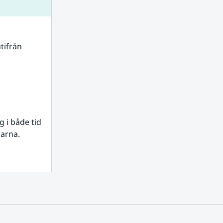
tifrån 
i både tid 
rarna.