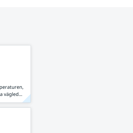
peraturen,
 vägled...