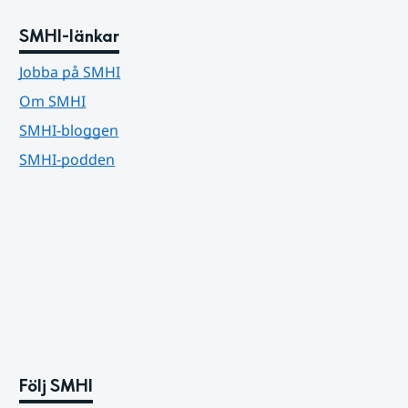
SMHI-länkar
Jobba på SMHI
Om SMHI
SMHI-bloggen
SMHI-podden
Följ SMHI