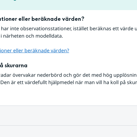
tioner eller beräknade värden?
r har inte observationsstationer, istället beräknas ett värde u
 i närheten och modelldata.
ioner eller beräknade värden?
på skurarna
radar övervakar nederbörd och gör det med hög upplösning 
Den är ett värdefullt hjälpmedel när man vill ha koll på sku