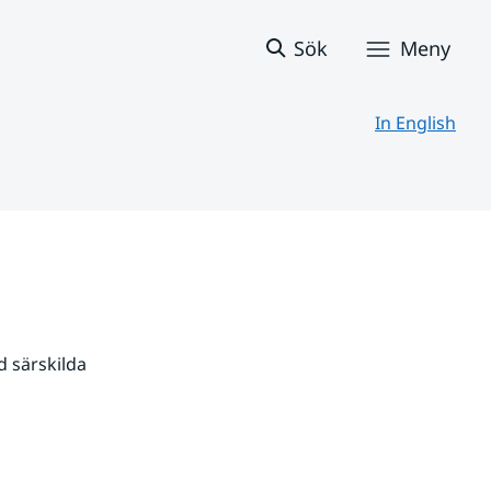
Sök
Meny
In English
 särskilda 