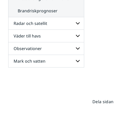
Brandriskprognoser
Radar och satellit
Väder till havs
Undersidor
för
Radar
Observationer
Undersidor
och
för
satellit
Väder
Mark och vatten
Undersidor
till
för
havs
Observationer
Undersidor
för
Mark
och
vatten
Dela sidan