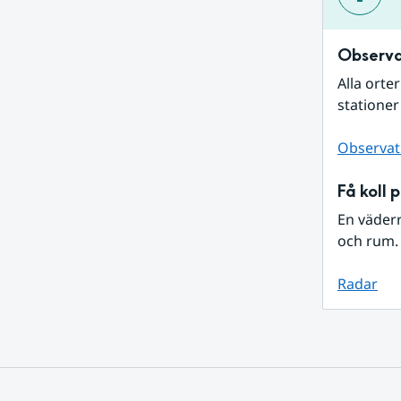
Observa
Alla orte
stationer
Observat
Få koll 
En väder
och rum. 
Radar