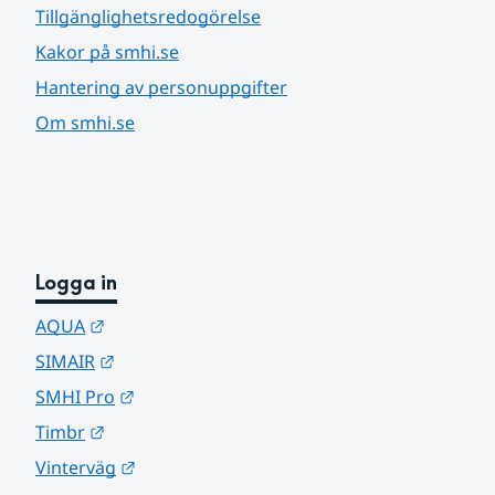
Tillgänglighetsredogörelse
Kakor på smhi.se
Hantering av personuppgifter
Om smhi.se
Logga in
Länk till annan webbplats.
AQUA
Länk till annan webbplats.
SIMAIR
Länk till annan webbplats.
SMHI Pro
Länk till annan webbplats.
Timbr
Länk till annan webbplats.
Vinterväg