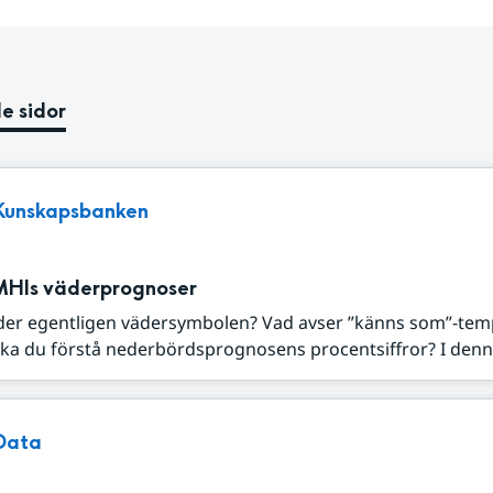
e sidor
Kunskapsbanken
MHIs väderprognoser
der egentligen vädersymbolen? Vad avser ”känns som”-tem
ka du förstå nederbördsprognosens procentsiffror? I denna
Data