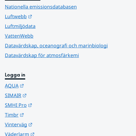
Nationella emissionsdatabasen
Länk till annan webbplats.
Luftwebb
Luftmiljödata
VattenWebb
Datavärdskap, oceanografi och marinbiologi
Datavärdskap för atmosfärkemi
Logga in
Länk till annan webbplats.
AQUA
Länk till annan webbplats.
SIMAIR
Länk till annan webbplats.
SMHI Pro
Länk till annan webbplats.
Timbr
Länk till annan webbplats.
Vinterväg
Länk till annan webbplats.
Väderlarm