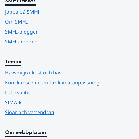
SMHI-länkar
Jobba på SMHI
Om SMHI
SMHI-bloggen
SMHI-podden
Teman
Havsmiljö i kust och hav
Kunskapscentrum för klimatanpassning
Luftkvalitet
SIMAIR
Sjöar och vattendrag
Om webbplatsen