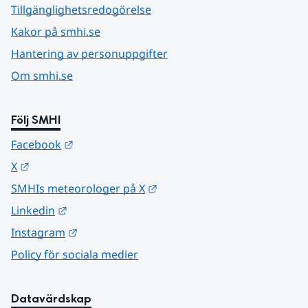
Tillgänglighetsredogörelse
Kakor på smhi.se
Hantering av personuppgifter
Om smhi.se
Följ SMHI
Länk till annan webbplats.
Facebook
Länk till annan webbplats.
X
Länk till annan webbplats.
SMHIs meteorologer på X
Länk till annan webbplats.
Linkedin
Länk till annan webbplats.
Instagram
Policy för sociala medier
Datavärdskap