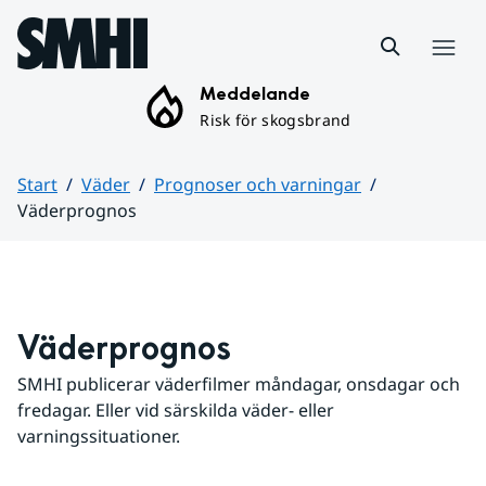
Hoppa till sidans innehåll
Meny
Meddelande
Risk för skogsbrand
Start
Väder
Prognoser och varningar
Väderprognos
Huvudinnehåll
Väderprognos
SMHI publicerar väderfilmer måndagar, onsdagar och 
fredagar. Eller vid särskilda väder- eller 
varningssituationer.