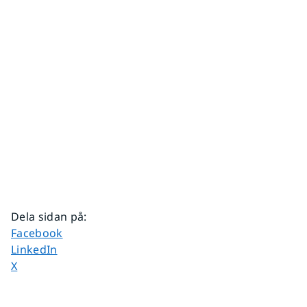
Dela sidan på
:
Dela sidan på
Facebook
Dela sidan på
LinkedIn
Dela sidan på
X