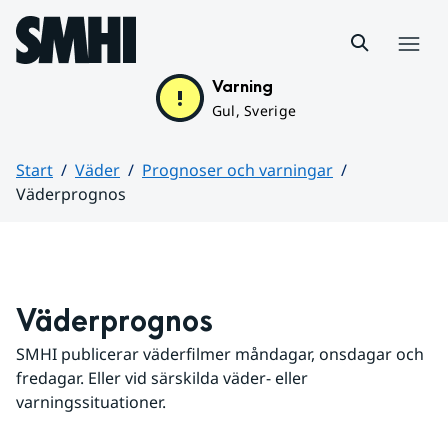
Hoppa till sidans innehåll
Meny
Varning
Gul, Sverige
Start
Väder
Prognoser och varningar
Väderprognos
Huvudinnehåll
Väderprognos
SMHI publicerar väderfilmer måndagar, onsdagar och 
fredagar. Eller vid särskilda väder- eller 
varningssituationer.