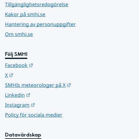
Tillgänglighetsredogörelse
Kakor på smhi.se
Hantering av personuppgifter
Om smhi.se
Följ SMHI
Länk till annan webbplats.
Facebook
Länk till annan webbplats.
X
Länk till annan webbplats.
SMHIs meteorologer på X
Länk till annan webbplats.
Linkedin
Länk till annan webbplats.
Instagram
Policy för sociala medier
Datavärdskap