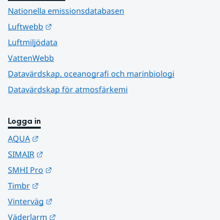
Nationella emissionsdatabasen
Länk till annan webbplats.
Luftwebb
Luftmiljödata
VattenWebb
Datavärdskap, oceanografi och marinbiologi
Datavärdskap för atmosfärkemi
Logga in
Länk till annan webbplats.
AQUA
Länk till annan webbplats.
SIMAIR
Länk till annan webbplats.
SMHI Pro
Länk till annan webbplats.
Timbr
Länk till annan webbplats.
Vinterväg
Länk till annan webbplats.
Väderlarm