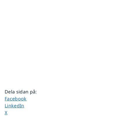
Dela sidan på
:
Dela sidan på
Facebook
Dela sidan på
LinkedIn
Dela sidan på
X