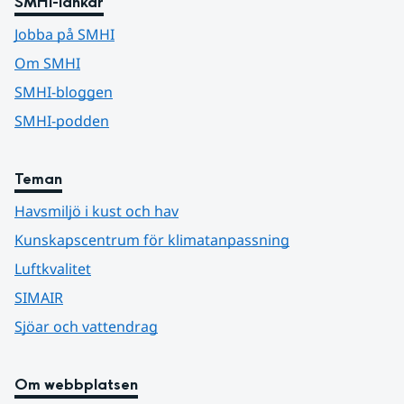
SMHI-länkar
Jobba på SMHI
Om SMHI
SMHI-bloggen
SMHI-podden
Teman
Havsmiljö i kust och hav
Kunskapscentrum för klimatanpassning
Luftkvalitet
SIMAIR
Sjöar och vattendrag
Om webbplatsen