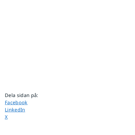
Dela sidan på
:
Dela sidan på
Facebook
Dela sidan på
LinkedIn
Dela sidan på
X