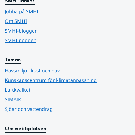
SMHI-länkar
Jobba på SMHI
Om SMHI
SMHI-bloggen
SMHI-podden
Teman
Havsmiljö i kust och hav
Kunskapscentrum för klimatanpassning
Luftkvalitet
SIMAIR
Sjöar och vattendrag
Om webbplatsen