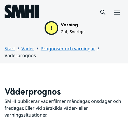
Hoppa till sidans innehåll
Meny
Varning
Gul, Sverige
Start
Väder
Prognoser och varningar
Väderprognos
Huvudinnehåll
Väderprognos
SMHI publicerar väderfilmer måndagar, onsdagar och 
fredagar. Eller vid särskilda väder- eller 
varningssituationer.