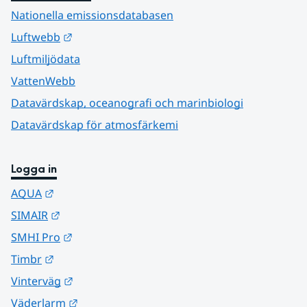
Nationella emissionsdatabasen
Länk till annan webbplats.
Luftwebb
Luftmiljödata
VattenWebb
Datavärdskap, oceanografi och marinbiologi
Datavärdskap för atmosfärkemi
Logga in
Länk till annan webbplats.
AQUA
Länk till annan webbplats.
SIMAIR
Länk till annan webbplats.
SMHI Pro
Länk till annan webbplats.
Timbr
Länk till annan webbplats.
Vinterväg
Länk till annan webbplats.
Väderlarm