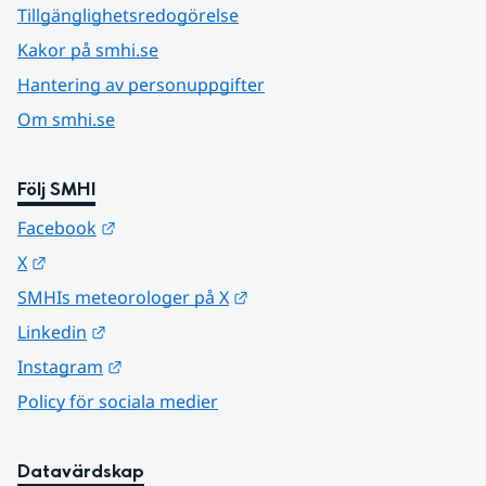
Tillgänglighetsredogörelse
Kakor på smhi.se
Hantering av personuppgifter
Om smhi.se
Följ SMHI
Länk till annan webbplats.
Facebook
Länk till annan webbplats.
X
Länk till annan webbplats.
SMHIs meteorologer på X
Länk till annan webbplats.
Linkedin
Länk till annan webbplats.
Instagram
Policy för sociala medier
Datavärdskap