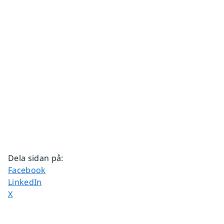
Dela sidan på
:
Dela sidan på
Facebook
Dela sidan på
LinkedIn
Dela sidan på
X