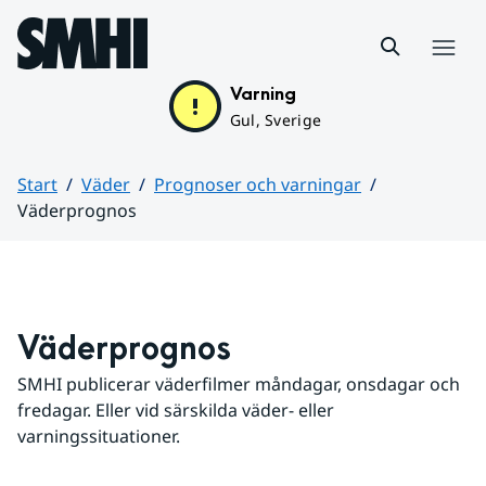
Hoppa till sidans innehåll
Meny
Varning
Gul, Sverige
Start
Väder
Prognoser och varningar
Väderprognos
Huvudinnehåll
Väderprognos
SMHI publicerar väderfilmer måndagar, onsdagar och 
fredagar. Eller vid särskilda väder- eller 
varningssituationer.