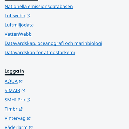
Nationella emissionsdatabasen
Länk till annan webbplats.
Luftwebb
Luftmiljödata
VattenWebb
Datavärdskap, oceanografi och marinbiologi
Datavärdskap för atmosfärkemi
Logga in
Länk till annan webbplats.
AQUA
Länk till annan webbplats.
SIMAIR
Länk till annan webbplats.
SMHI Pro
Länk till annan webbplats.
Timbr
Länk till annan webbplats.
Vinterväg
Länk till annan webbplats.
Väderlarm