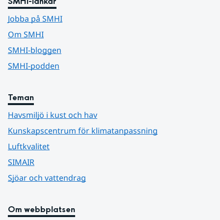
SMHI-länkar
Jobba på SMHI
Om SMHI
SMHI-bloggen
SMHI-podden
Teman
Havsmiljö i kust och hav
Kunskapscentrum för klimatanpassning
Luftkvalitet
SIMAIR
Sjöar och vattendrag
Om webbplatsen