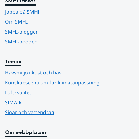
SMHI-länkar
Jobba på SMHI
Om SMHI
SMHI-bloggen
SMHI-podden
Teman
Havsmiljö i kust och hav
Kunskapscentrum för klimatanpassning
Luftkvalitet
SIMAIR
Sjöar och vattendrag
Om webbplatsen