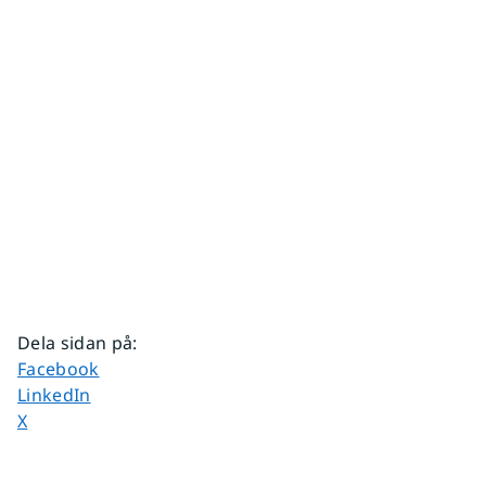
Dela sidan på
:
Dela sidan på
Facebook
Dela sidan på
LinkedIn
Dela sidan på
X