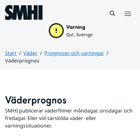
Hoppa till sidans innehåll
Meny
Varning
Gul, Sverige
Start
Väder
Prognoser och varningar
Väderprognos
Huvudinnehåll
Väderprognos
SMHI publicerar väderfilmer måndagar, onsdagar och 
fredagar. Eller vid särskilda väder- eller 
varningssituationer.