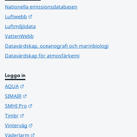
Nationella emissionsdatabasen
Länk till annan webbplats.
Luftwebb
Luftmiljödata
VattenWebb
Datavärdskap, oceanografi och marinbiologi
Datavärdskap för atmosfärkemi
Logga in
Länk till annan webbplats.
AQUA
Länk till annan webbplats.
SIMAIR
Länk till annan webbplats.
SMHI Pro
Länk till annan webbplats.
Timbr
Länk till annan webbplats.
Vinterväg
Länk till annan webbplats.
Väderlarm