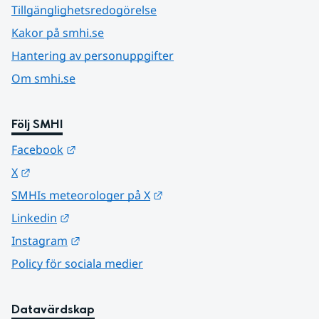
Tillgänglighetsredogörelse
Kakor på smhi.se
Hantering av personuppgifter
Om smhi.se
Följ SMHI
Länk till annan webbplats.
Facebook
Länk till annan webbplats.
X
Länk till annan webbplats.
SMHIs meteorologer på X
Länk till annan webbplats.
Linkedin
Länk till annan webbplats.
Instagram
Policy för sociala medier
Datavärdskap