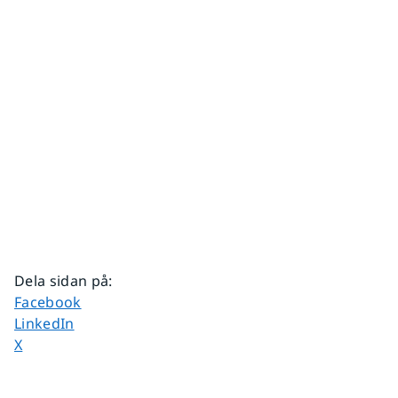
Dela sidan på
:
Dela sidan på
Facebook
Dela sidan på
LinkedIn
Dela sidan på
X