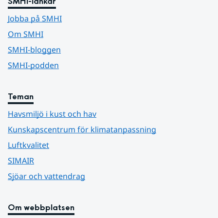
SMHI-länkar
Jobba på SMHI
Om SMHI
SMHI-bloggen
SMHI-podden
Teman
Havsmiljö i kust och hav
Kunskapscentrum för klimatanpassning
Luftkvalitet
SIMAIR
Sjöar och vattendrag
Om webbplatsen