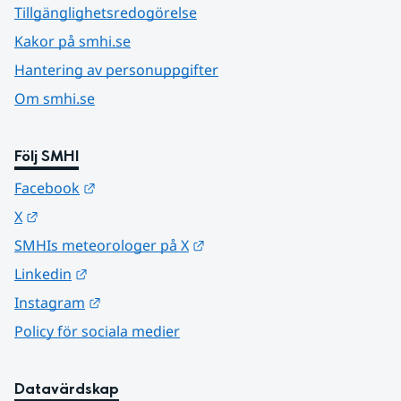
Tillgänglighetsredogörelse
Kakor på smhi.se
Hantering av personuppgifter
Om smhi.se
Följ SMHI
Länk till annan webbplats.
Facebook
Länk till annan webbplats.
X
Länk till annan webbplats.
SMHIs meteorologer på X
Länk till annan webbplats.
Linkedin
Länk till annan webbplats.
Instagram
Policy för sociala medier
Datavärdskap