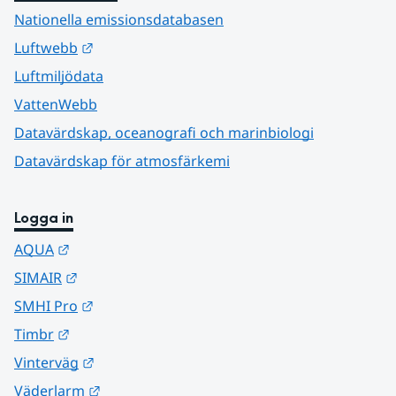
Nationella emissionsdatabasen
Länk till annan webbplats.
Luftwebb
Luftmiljödata
VattenWebb
Datavärdskap, oceanografi och marinbiologi
Datavärdskap för atmosfärkemi
Logga in
Länk till annan webbplats.
AQUA
Länk till annan webbplats.
SIMAIR
Länk till annan webbplats.
SMHI Pro
Länk till annan webbplats.
Timbr
Länk till annan webbplats.
Vinterväg
Länk till annan webbplats.
Väderlarm