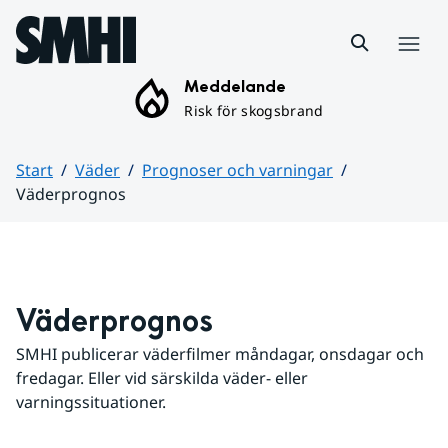
Hoppa till sidans innehåll
Meny
Meddelande
Risk för skogsbrand
Start
Väder
Prognoser och varningar
Väderprognos
Huvudinnehåll
Väderprognos
SMHI publicerar väderfilmer måndagar, onsdagar och 
fredagar. Eller vid särskilda väder- eller 
varningssituationer.