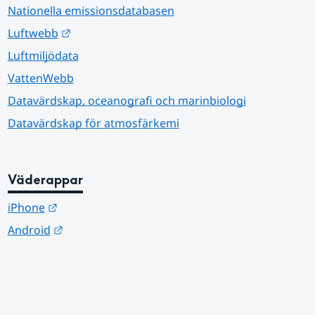
Nationella emissionsdatabasen
Länk till annan webbplats.
Luftwebb
Luftmiljödata
VattenWebb
Datavärdskap, oceanografi och marinbiologi
Datavärdskap för atmosfärkemi
Väderappar
Länk till annan webbplats.
iPhone
Länk till annan webbplats.
Android