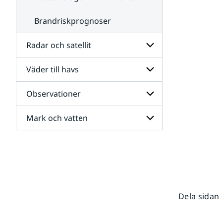
Brandriskprognoser
Radar och satellit
Väder till havs
Undersidor
för
Radar
Observationer
Undersidor
och
för
satellit
Väder
Mark och vatten
Undersidor
till
för
havs
Observationer
Undersidor
för
Mark
och
vatten
Dela sidan