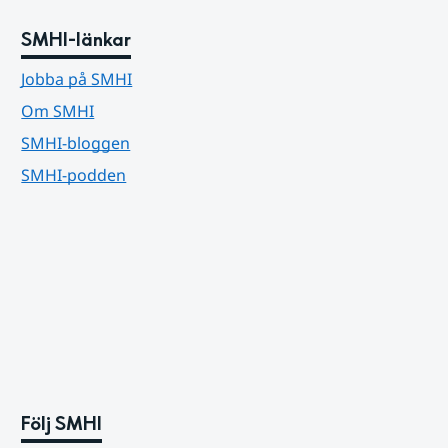
SMHI-länkar
Jobba på SMHI
Om SMHI
SMHI-bloggen
SMHI-podden
Följ SMHI