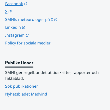
Länk till annan webbplats.
Facebook
Länk till annan webbplats.
X
Länk till annan webbplats.
SMHIs meteorologer på X
Länk till annan webbplats.
Linkedin
Länk till annan webbplats.
Instagram
Policy för sociala medier
Publikationer
SMHI ger regelbundet ut tidskrifter, rapporter och 
faktablad.
Sök publikationer
Nyhetsbladet Medvind