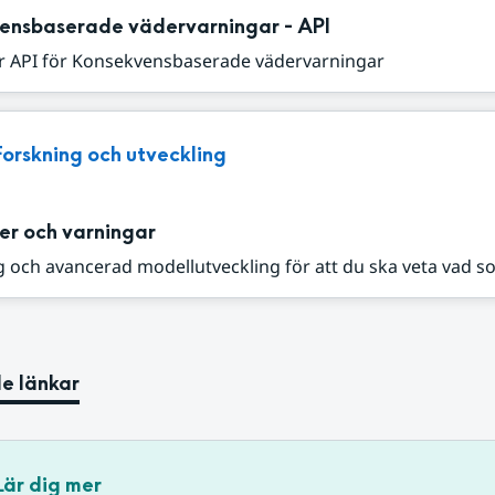
ensbaserade vädervarningar - API
r API för Konsekvensbaserade vädervarningar
Forskning och utveckling
er och varningar
 och avancerad modellutveckling för att du ska veta vad s
e länkar
Lär dig mer