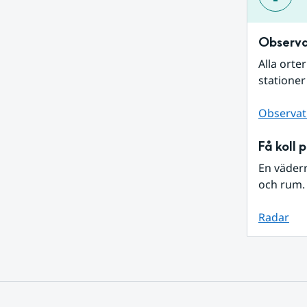
Observa
Alla orte
stationer
Observat
Få koll 
En väder
och rum. 
Radar