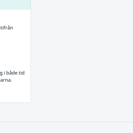
tifrån 
i både tid 
rarna.