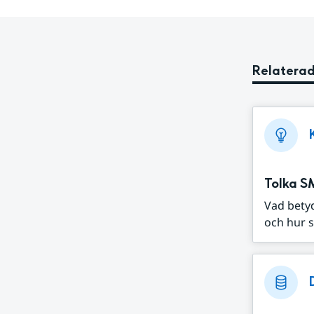
Relaterad
Tolka S
Vad bety
och hur s