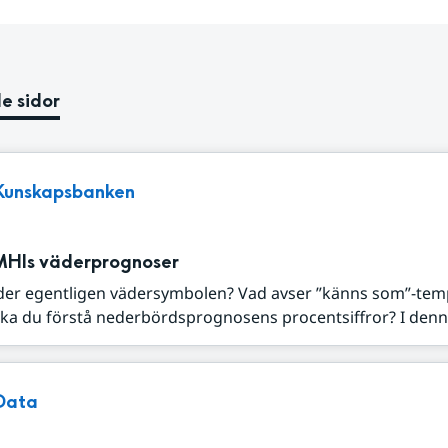
e sidor
Kunskapsbanken
MHIs väderprognoser
der egentligen vädersymbolen? Vad avser ”känns som”-tem
ka du förstå nederbördsprognosens procentsiffror? I denna
Data