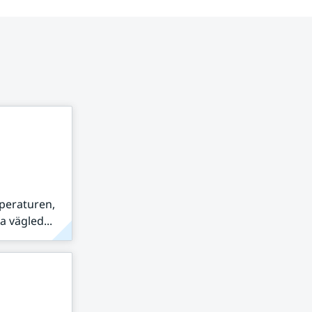
peraturen,
 vägled...