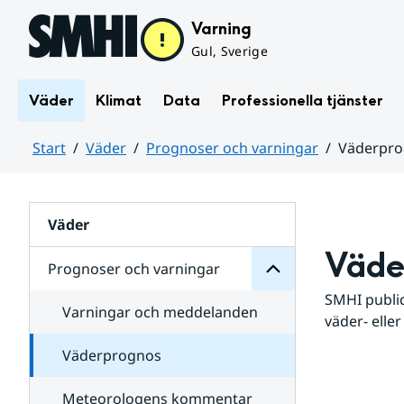
Hoppa till sidans innehåll
Varning
Gul, Sverige
Väder
Klimat
Data
Professionella tjänster
Start
Väder
Prognoser och varningar
Väderpr
varningar
och
Huvudinnehåll
Prognoser
för
Undersidor
Väder
Väde
Prognoser och varningar
SMHI public
Varningar och meddelanden
väder- eller
Väderprognos
Meteorologens kommentar