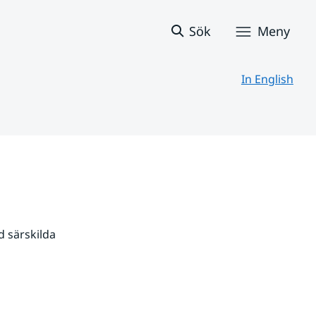
Sök
Meny
In English
 särskilda 