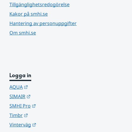
Tillgänglighetsredogörelse
Kakor på smhi.se
Hantering av personuppgifter
Om smhi.se
Logga in
Länk till annan webbplats.
AQUA
Länk till annan webbplats.
SIMAIR
Länk till annan webbplats.
SMHI Pro
Länk till annan webbplats.
Timbr
Länk till annan webbplats.
Vinterväg