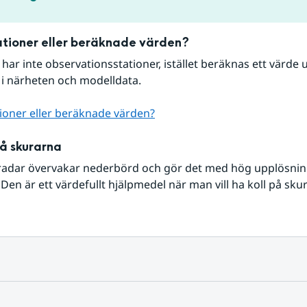
tioner eller beräknade värden?
r har inte observationsstationer, istället beräknas ett värde u
 i närheten och modelldata.
ioner eller beräknade värden?
på skurarna
radar övervakar nederbörd och gör det med hög upplösning 
Den är ett värdefullt hjälpmedel när man vill ha koll på sku