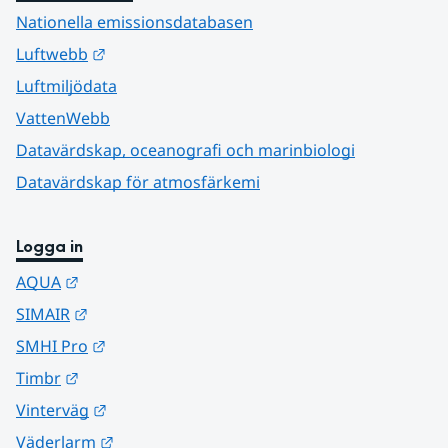
Nationella emissionsdatabasen
Länk till annan webbplats.
Luftwebb
Luftmiljödata
VattenWebb
Datavärdskap, oceanografi och marinbiologi
Datavärdskap för atmosfärkemi
Logga in
Länk till annan webbplats.
AQUA
Länk till annan webbplats.
SIMAIR
Länk till annan webbplats.
SMHI Pro
Länk till annan webbplats.
Timbr
Länk till annan webbplats.
Vinterväg
Länk till annan webbplats.
Väderlarm