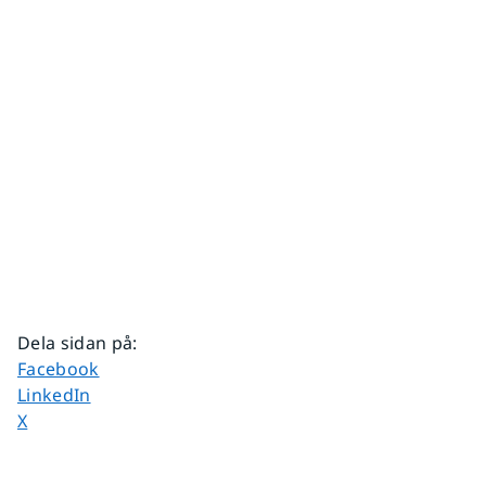
Dela sidan på
:
Dela sidan på
Facebook
Dela sidan på
LinkedIn
Dela sidan på
X