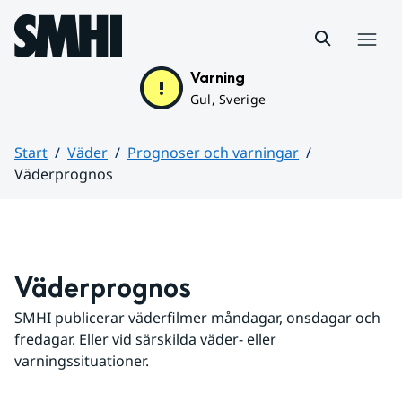
Hoppa till sidans innehåll
Meny
Varning
Gul, Sverige
Start
Väder
Prognoser och varningar
Väderprognos
Huvudinnehåll
Väderprognos
SMHI publicerar väderfilmer måndagar, onsdagar och 
fredagar. Eller vid särskilda väder- eller 
varningssituationer.