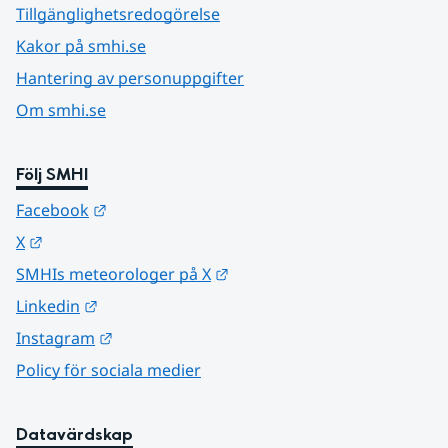
Tillgänglighetsredogörelse
Kakor på smhi.se
Hantering av personuppgifter
Om smhi.se
Följ SMHI
Länk till annan webbplats.
Facebook
Länk till annan webbplats.
X
Länk till annan webbplats.
SMHIs meteorologer på X
Länk till annan webbplats.
Linkedin
Länk till annan webbplats.
Instagram
Policy för sociala medier
Datavärdskap