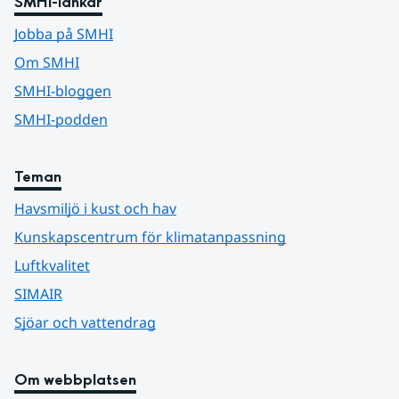
SMHI-länkar
Jobba på SMHI
Om SMHI
SMHI-bloggen
SMHI-podden
Teman
Havsmiljö i kust och hav
Kunskapscentrum för klimatanpassning
Luftkvalitet
SIMAIR
Sjöar och vattendrag
Om webbplatsen