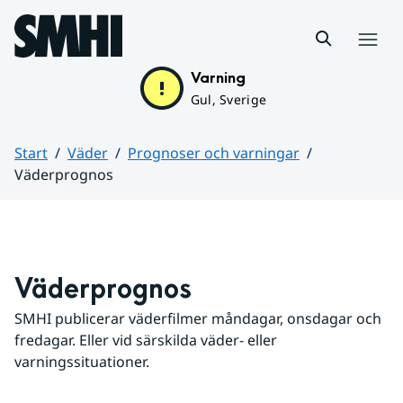
Hoppa till sidans innehåll
Meny
Varning
Gul, Sverige
Start
Väder
Prognoser och varningar
Väderprognos
Huvudinnehåll
Väderprognos
SMHI publicerar väderfilmer måndagar, onsdagar och 
fredagar. Eller vid särskilda väder- eller 
varningssituationer.