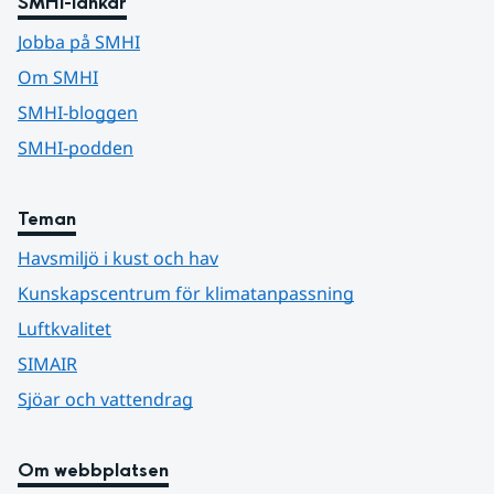
SMHI-länkar
Jobba på SMHI
Om SMHI
SMHI-bloggen
SMHI-podden
Teman
Havsmiljö i kust och hav
Kunskapscentrum för klimatanpassning
Luftkvalitet
SIMAIR
Sjöar och vattendrag
Om webbplatsen