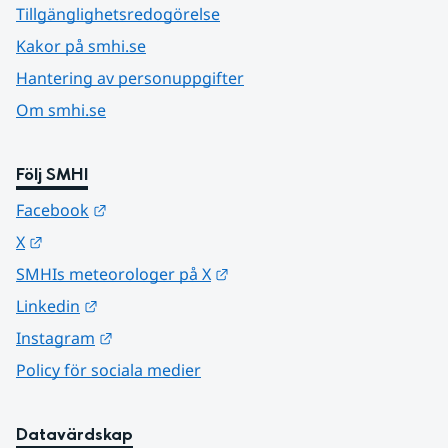
Tillgänglighetsredogörelse
Kakor på smhi.se
Hantering av personuppgifter
Om smhi.se
Följ SMHI
Länk till annan webbplats.
Facebook
Länk till annan webbplats.
X
Länk till annan webbplats.
SMHIs meteorologer på X
Länk till annan webbplats.
Linkedin
Länk till annan webbplats.
Instagram
Policy för sociala medier
Datavärdskap