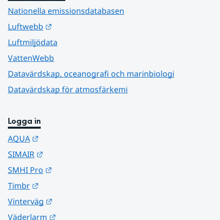
Nationella emissionsdatabasen
Länk till annan webbplats.
Luftwebb
Luftmiljödata
VattenWebb
Datavärdskap, oceanografi och marinbiologi
Datavärdskap för atmosfärkemi
Logga in
Länk till annan webbplats.
AQUA
Länk till annan webbplats.
SIMAIR
Länk till annan webbplats.
SMHI Pro
Länk till annan webbplats.
Timbr
Länk till annan webbplats.
Vinterväg
Länk till annan webbplats.
Väderlarm