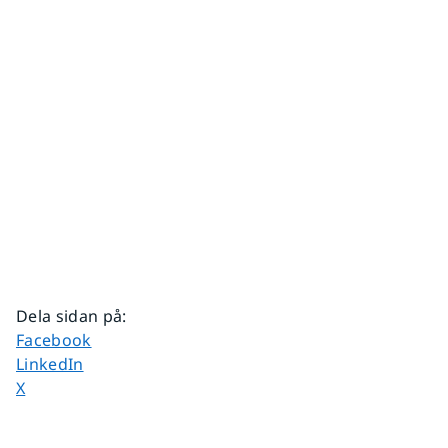
Dela sidan på
:
Dela sidan på
Facebook
Dela sidan på
LinkedIn
Dela sidan på
X