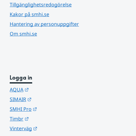
Tillgänglighetsredogörelse
Kakor på smhi.se
Hantering av personuppgifter
Om smhi.se
Logga in
Länk till annan webbplats.
AQUA
Länk till annan webbplats.
SIMAIR
Länk till annan webbplats.
SMHI Pro
Länk till annan webbplats.
Timbr
Länk till annan webbplats.
Vinterväg