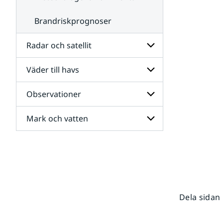
Brandriskprognoser
Radar och satellit
Väder till havs
Undersidor
för
Radar
Observationer
Undersidor
och
för
satellit
Väder
Mark och vatten
Undersidor
till
för
havs
Observationer
Undersidor
för
Mark
och
vatten
Dela sidan