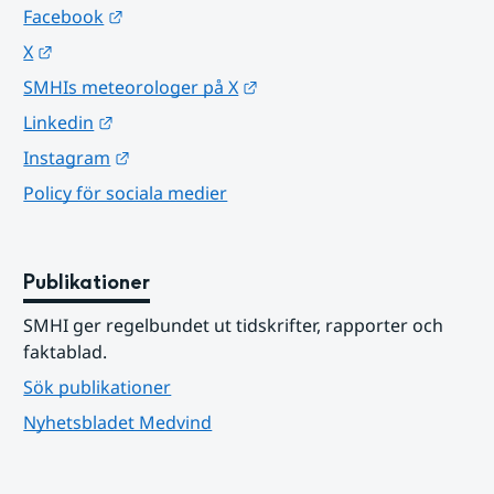
Länk till annan webbplats.
Facebook
Länk till annan webbplats.
X
Länk till annan webbplats.
SMHIs meteorologer på X
Länk till annan webbplats.
Linkedin
Länk till annan webbplats.
Instagram
Policy för sociala medier
Publikationer
SMHI ger regelbundet ut tidskrifter, rapporter och 
faktablad.
Sök publikationer
Nyhetsbladet Medvind