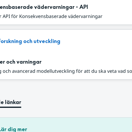
ensbaserade vädervarningar - API
r API för Konsekvensbaserade vädervarningar
Forskning och utveckling
er och varningar
 och avancerad modellutveckling för att du ska veta vad s
e länkar
Lär dig mer