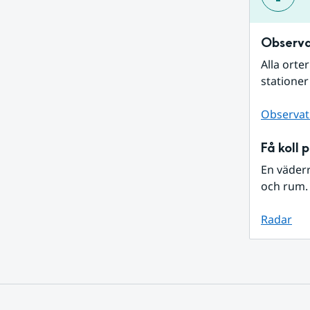
Observa
Alla orte
stationer
Observat
Få koll 
En väder
och rum. 
Radar