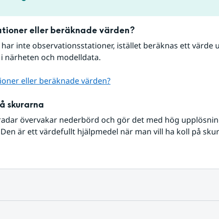
tioner eller beräknade värden?
r har inte observationsstationer, istället beräknas ett värde u
 i närheten och modelldata.
ioner eller beräknade värden?
på skurarna
radar övervakar nederbörd och gör det med hög upplösning 
Den är ett värdefullt hjälpmedel när man vill ha koll på sku