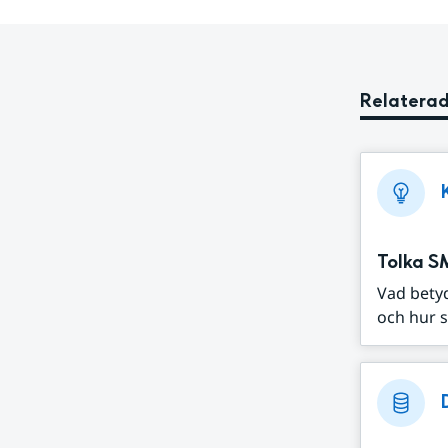
Relaterad
Tolka S
Vad bety
och hur s