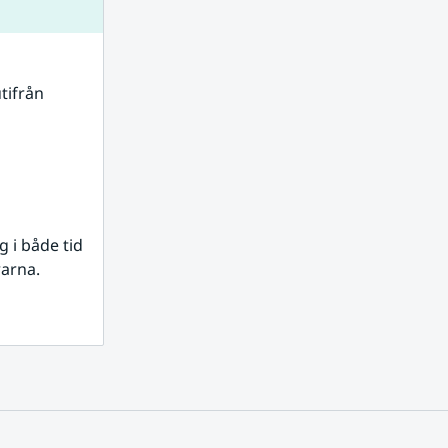
tifrån 
i både tid 
rarna.