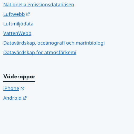
Nationella emissionsdatabasen
Länk till annan webbplats.
Luftwebb
Luftmiljödata
VattenWebb
Datavärdskap, oceanografi och marinbiologi
Datavärdskap för atmosfärkemi
Väderappar
Länk till annan webbplats.
iPhone
Länk till annan webbplats.
Android