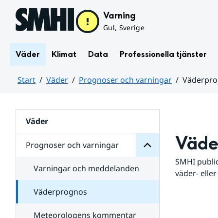
Hoppa till sidans innehåll
Varning
Gul, Sverige
Väder
Klimat
Data
Professionella tjänster
Start
Väder
Prognoser och varningar
Väderpr
varningar
och
Huvudinnehåll
Prognoser
för
Undersidor
Väder
Väde
Prognoser och varningar
SMHI public
Varningar och meddelanden
väder- eller
Väderprognos
Meteorologens kommentar