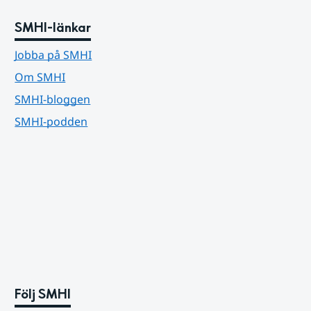
SMHI-länkar
Jobba på SMHI
Om SMHI
SMHI-bloggen
SMHI-podden
Följ SMHI