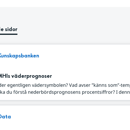
e sidor
Kunskapsbanken
MHIs väderprognoser
der egentligen vädersymbolen? Vad avser ”känns som”-tem
ka du förstå nederbördsprognosens procentsiffror? I denna
Data