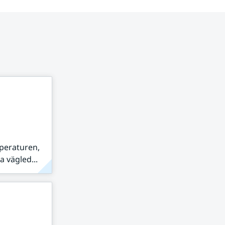
peraturen,
 vägled...