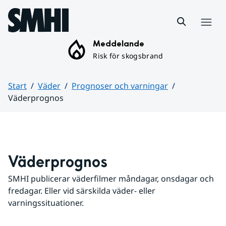
Hoppa till sidans innehåll
Meny
Meddelande
Risk för skogsbrand
Start
Väder
Prognoser och varningar
Väderprognos
Huvudinnehåll
Väderprognos
SMHI publicerar väderfilmer måndagar, onsdagar och 
fredagar. Eller vid särskilda väder- eller 
varningssituationer.