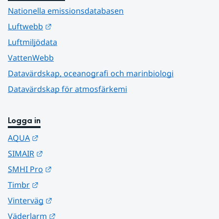
Nationella emissionsdatabasen
Länk till annan webbplats.
Luftwebb
Luftmiljödata
VattenWebb
Datavärdskap, oceanografi och marinbiologi
Datavärdskap för atmosfärkemi
Logga in
Länk till annan webbplats.
AQUA
Länk till annan webbplats.
SIMAIR
Länk till annan webbplats.
SMHI Pro
Länk till annan webbplats.
Timbr
Länk till annan webbplats.
Vinterväg
Länk till annan webbplats.
Väderlarm