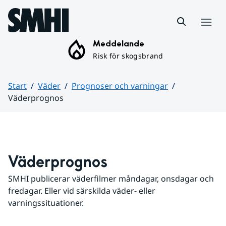
Hoppa till sidans innehåll
Meny
Meddelande
Risk för skogsbrand
Start
Väder
Prognoser och varningar
Väderprognos
Huvudinnehåll
Väderprognos
SMHI publicerar väderfilmer måndagar, onsdagar och 
fredagar. Eller vid särskilda väder- eller 
varningssituationer.