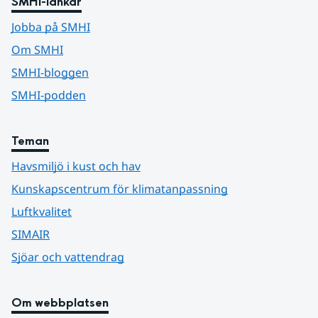
SMHI-länkar
Jobba på SMHI
Om SMHI
SMHI-bloggen
SMHI-podden
Teman
Havsmiljö i kust och hav
Kunskapscentrum för klimatanpassning
Luftkvalitet
SIMAIR
Sjöar och vattendrag
Om webbplatsen