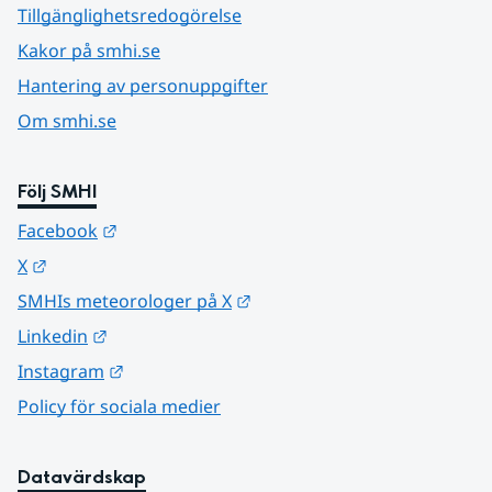
Tillgänglighetsredogörelse
Kakor på smhi.se
Hantering av personuppgifter
Om smhi.se
Följ SMHI
Länk till annan webbplats.
Facebook
Länk till annan webbplats.
X
Länk till annan webbplats.
SMHIs meteorologer på X
Länk till annan webbplats.
Linkedin
Länk till annan webbplats.
Instagram
Policy för sociala medier
Datavärdskap