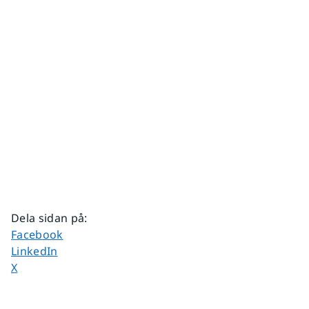
Dela sidan på
:
Dela sidan på
Facebook
Dela sidan på
LinkedIn
Dela sidan på
X