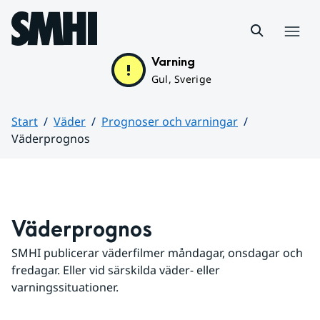
Hoppa till sidans innehåll
Meny
Varning
Gul, Sverige
Start
Väder
Prognoser och varningar
Väderprognos
Huvudinnehåll
Väderprognos
SMHI publicerar väderfilmer måndagar, onsdagar och 
fredagar. Eller vid särskilda väder- eller 
varningssituationer.