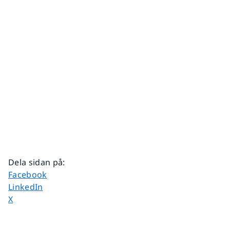
Dela sidan på
:
Dela sidan på
Facebook
Dela sidan på
LinkedIn
Dela sidan på
X