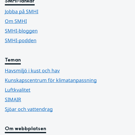
SMHI-länkar
Jobba på SMHI
Om SMHI
SMHI-bloggen
SMHI-podden
Teman
Havsmiljö i kust och hav
Kunskapscentrum för klimatanpassning
Luftkvalitet
SIMAIR
Sjöar och vattendrag
Om webbplatsen