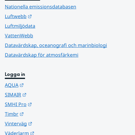
Nationella emissionsdatabasen
Länk till annan webbplats.
Luftwebb
Luftmiljödata
VattenWebb
Datavärdskap, oceanografi och marinbiologi
Datavärdskap för atmosfärkemi
Logga in
Länk till annan webbplats.
AQUA
Länk till annan webbplats.
SIMAIR
Länk till annan webbplats.
SMHI Pro
Länk till annan webbplats.
Timbr
Länk till annan webbplats.
Vinterväg
Länk till annan webbplats.
Väderlarm