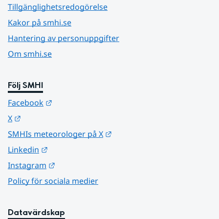
Tillgänglighetsredogörelse
Kakor på smhi.se
Hantering av personuppgifter
Om smhi.se
Följ SMHI
Länk till annan webbplats.
Facebook
Länk till annan webbplats.
X
Länk till annan webbplats.
SMHIs meteorologer på X
Länk till annan webbplats.
Linkedin
Länk till annan webbplats.
Instagram
Policy för sociala medier
Datavärdskap