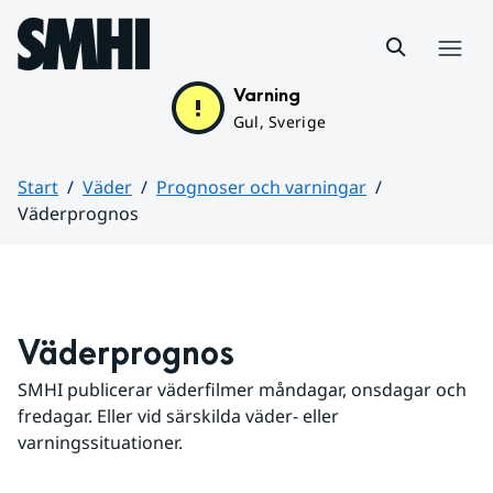
Hoppa till sidans innehåll
Meny
Varning
Gul, Sverige
Start
Väder
Prognoser och varningar
Väderprognos
Huvudinnehåll
Väderprognos
SMHI publicerar väderfilmer måndagar, onsdagar och 
fredagar. Eller vid särskilda väder- eller 
varningssituationer.