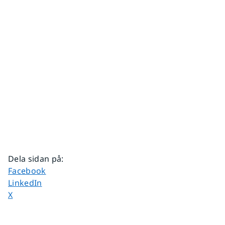
Dela sidan på
:
Dela sidan på
Facebook
Dela sidan på
LinkedIn
Dela sidan på
X