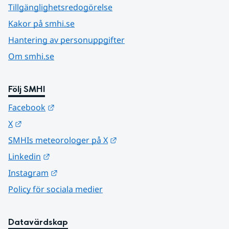
Tillgänglighetsredogörelse
Kakor på smhi.se
Hantering av personuppgifter
Om smhi.se
Följ SMHI
Länk till annan webbplats.
Facebook
Länk till annan webbplats.
X
Länk till annan webbplats.
SMHIs meteorologer på X
Länk till annan webbplats.
Linkedin
Länk till annan webbplats.
Instagram
Policy för sociala medier
Datavärdskap