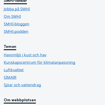
SMHI-länkar
Jobba på SMHI
Om SMHI
SMHI-bloggen
SMHI-podden
Teman
Havsmiljö i kust och hav
Kunskapscentrum för klimatanpassning
Luftkvalitet
SIMAIR
Sjöar och vattendrag
Om webbplatsen