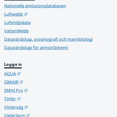
Nationella emissionsdatabasen
Länk till annan webbplats.
Luftwebb
Luftmiljödata
VattenWebb
Datavärdskap, oceanografi och marinbiologi
Datavärdskap för atmosfärkemi
Logga in
Länk till annan webbplats.
AQUA
Länk till annan webbplats.
SIMAIR
Länk till annan webbplats.
SMHI Pro
Länk till annan webbplats.
Timbr
Länk till annan webbplats.
Vinterväg
Länk till annan webbplats.
Väderlarm