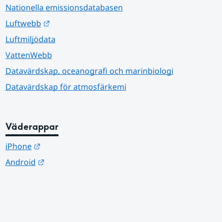
Nationella emissionsdatabasen
Länk till annan webbplats.
Luftwebb
Luftmiljödata
VattenWebb
Datavärdskap, oceanografi och marinbiologi
Datavärdskap för atmosfärkemi
Väderappar
Länk till annan webbplats.
iPhone
Länk till annan webbplats.
Android