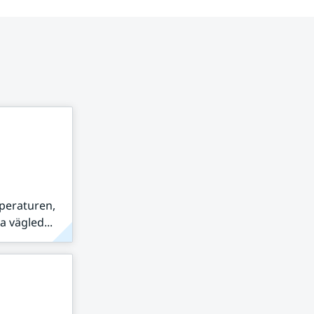
peraturen,
 vägled...