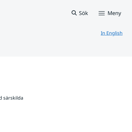
Sök
Meny
In English
 särskilda 