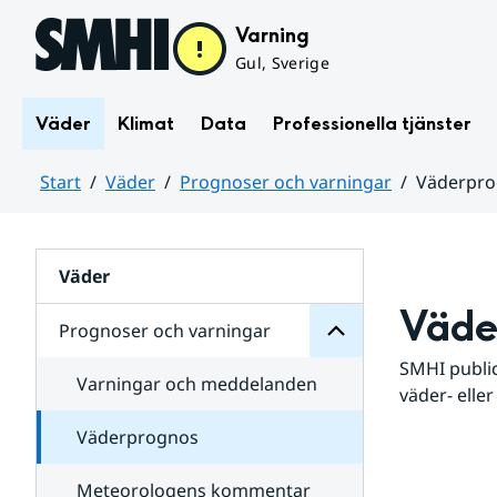
Hoppa till sidans innehåll
Varning
Gul, Sverige
Väder
Klimat
Data
Professionella tjänster
Start
Väder
Prognoser och varningar
Väderpr
varningar
och
Huvudinnehåll
Prognoser
för
Undersidor
Väder
Väde
Prognoser och varningar
SMHI public
Varningar och meddelanden
väder- eller
Väderprognos
Meteorologens kommentar