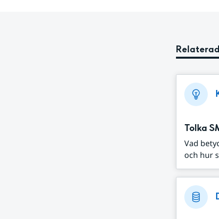
Relaterad
Tolka S
Vad bety
och hur s