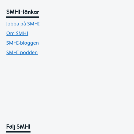
SMHI-länkar
Jobba på SMHI
Om SMHI
SMHI-bloggen
SMHI-podden
Följ SMHI