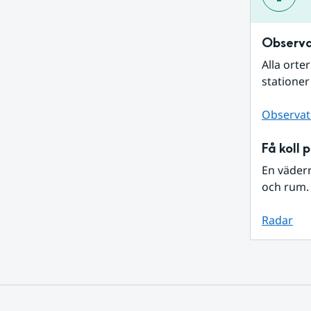
Observa
Alla orte
stationer
Observat
Få koll 
En väder
och rum. 
Radar