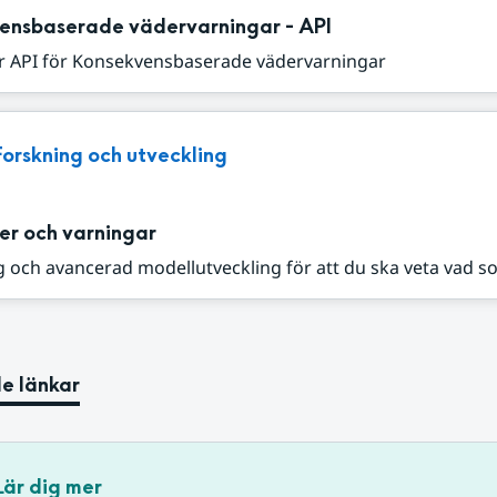
ensbaserade vädervarningar - API
r API för Konsekvensbaserade vädervarningar
Forskning och utveckling
er och varningar
 och avancerad modellutveckling för att du ska veta vad s
e länkar
Lär dig mer