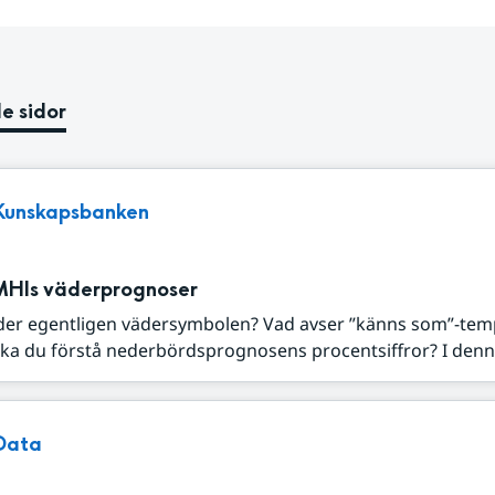
e sidor
Kunskapsbanken
MHIs väderprognoser
der egentligen vädersymbolen? Vad avser ”känns som”-tem
ka du förstå nederbördsprognosens procentsiffror? I denna
Data