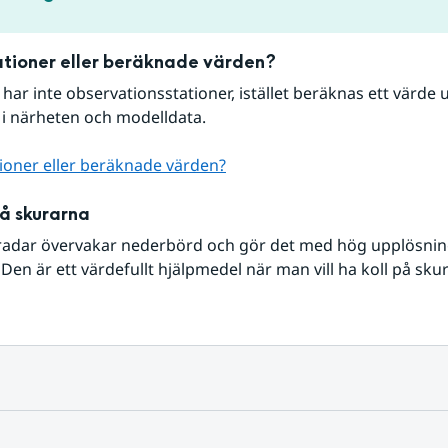
tioner eller beräknade värden?
r har inte observationsstationer, istället beräknas ett värde u
 i närheten och modelldata.
ioner eller beräknade värden?
på skurarna
radar övervakar nederbörd och gör det med hög upplösning 
Den är ett värdefullt hjälpmedel när man vill ha koll på sku