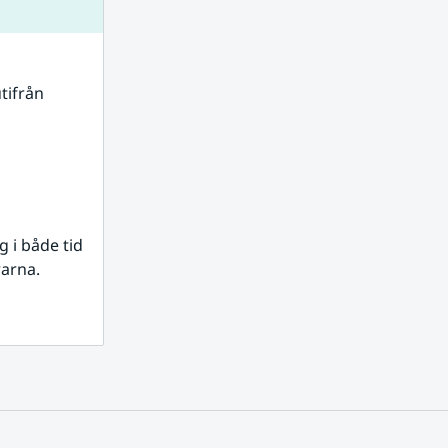
tifrån 
i både tid 
rarna.