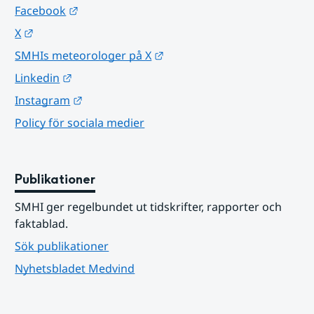
Länk till annan webbplats.
Facebook
Länk till annan webbplats.
X
Länk till annan webbplats.
SMHIs meteorologer på X
Länk till annan webbplats.
Linkedin
Länk till annan webbplats.
Instagram
Policy för sociala medier
Publikationer
SMHI ger regelbundet ut tidskrifter, rapporter och 
faktablad.
Sök publikationer
Nyhetsbladet Medvind