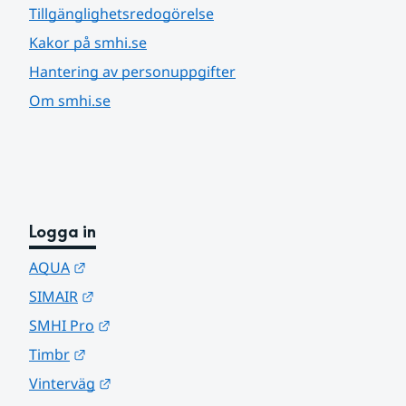
Tillgänglighetsredogörelse
Kakor på smhi.se
Hantering av personuppgifter
Om smhi.se
Logga in
Länk till annan webbplats.
AQUA
Länk till annan webbplats.
SIMAIR
Länk till annan webbplats.
SMHI Pro
Länk till annan webbplats.
Timbr
Länk till annan webbplats.
Vinterväg