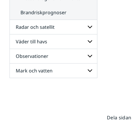
Brandriskprognoser
Radar och satellit
Väder till havs
Undersidor
för
Radar
Observationer
Undersidor
och
för
satellit
Väder
Mark och vatten
Undersidor
till
för
havs
Observationer
Undersidor
för
Mark
och
vatten
Dela sidan