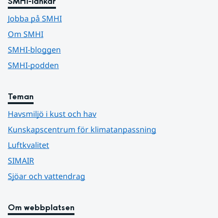
SMHI-länkar
Jobba på SMHI
Om SMHI
SMHI-bloggen
SMHI-podden
Teman
Havsmiljö i kust och hav
Kunskapscentrum för klimatanpassning
Luftkvalitet
SIMAIR
Sjöar och vattendrag
Om webbplatsen