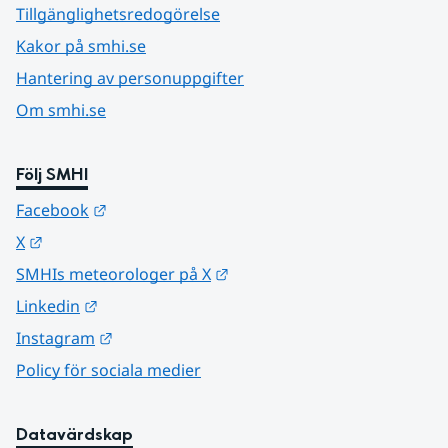
Tillgänglighetsredogörelse
Kakor på smhi.se
Hantering av personuppgifter
Om smhi.se
Följ SMHI
Länk till annan webbplats.
Facebook
Länk till annan webbplats.
X
Länk till annan webbplats.
SMHIs meteorologer på X
Länk till annan webbplats.
Linkedin
Länk till annan webbplats.
Instagram
Policy för sociala medier
Datavärdskap