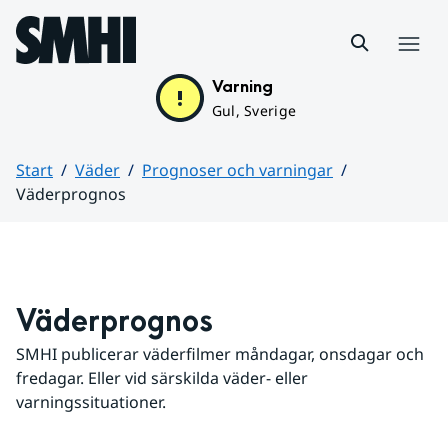
Hoppa till sidans innehåll
Meny
Varning
Gul, Sverige
Start
Väder
Prognoser och varningar
Väderprognos
Huvudinnehåll
Väderprognos
SMHI publicerar väderfilmer måndagar, onsdagar och 
fredagar. Eller vid särskilda väder- eller 
varningssituationer.