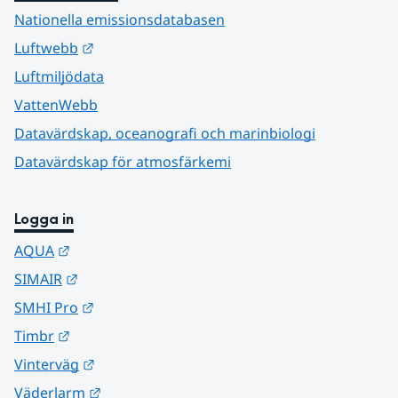
Nationella emissionsdatabasen
Länk till annan webbplats.
Luftwebb
Luftmiljödata
VattenWebb
Datavärdskap, oceanografi och marinbiologi
Datavärdskap för atmosfärkemi
Logga in
Länk till annan webbplats.
AQUA
Länk till annan webbplats.
SIMAIR
Länk till annan webbplats.
SMHI Pro
Länk till annan webbplats.
Timbr
Länk till annan webbplats.
Vinterväg
Länk till annan webbplats.
Väderlarm