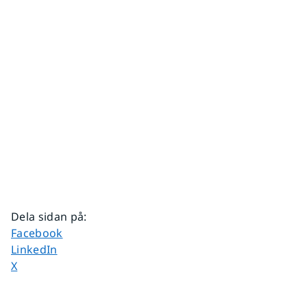
Dela sidan på
:
Dela sidan på
Facebook
Dela sidan på
LinkedIn
Dela sidan på
X