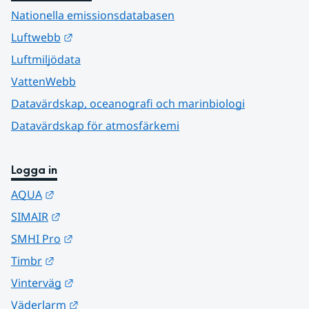
Nationella emissionsdatabasen
Länk till annan webbplats.
Luftwebb
Luftmiljödata
VattenWebb
Datavärdskap, oceanografi och marinbiologi
Datavärdskap för atmosfärkemi
Logga in
Länk till annan webbplats.
AQUA
Länk till annan webbplats.
SIMAIR
Länk till annan webbplats.
SMHI Pro
Länk till annan webbplats.
Timbr
Länk till annan webbplats.
Vinterväg
Länk till annan webbplats.
Väderlarm