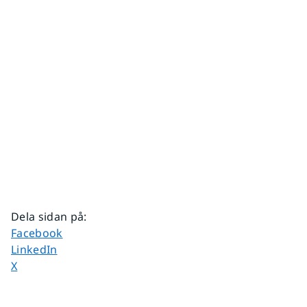
Dela sidan på
:
Dela sidan på
Facebook
Dela sidan på
LinkedIn
Dela sidan på
X