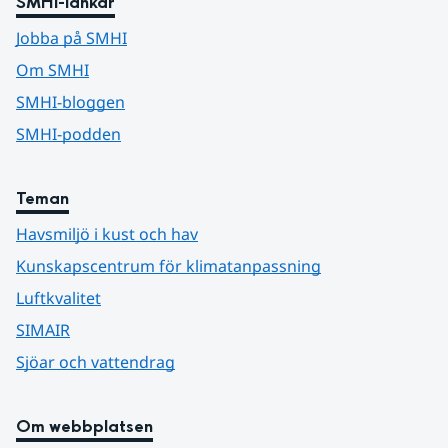
SMHI-länkar
Jobba på SMHI
Om SMHI
SMHI-bloggen
SMHI-podden
Teman
Havsmiljö i kust och hav
Kunskapscentrum för klimatanpassning
Luftkvalitet
SIMAIR
Sjöar och vattendrag
Om webbplatsen