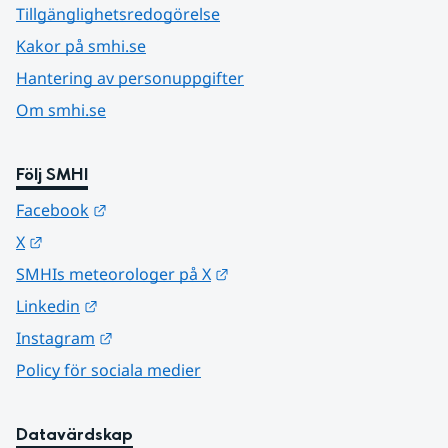
Tillgänglighetsredogörelse
Kakor på smhi.se
Hantering av personuppgifter
Om smhi.se
Följ SMHI
Länk till annan webbplats.
Facebook
Länk till annan webbplats.
X
Länk till annan webbplats.
SMHIs meteorologer på X
Länk till annan webbplats.
Linkedin
Länk till annan webbplats.
Instagram
Policy för sociala medier
Datavärdskap