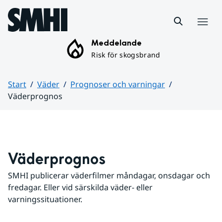
Hoppa till sidans innehåll
Meny
Meddelande
Risk för skogsbrand
Start
Väder
Prognoser och varningar
Väderprognos
Huvudinnehåll
Väderprognos
SMHI publicerar väderfilmer måndagar, onsdagar och 
fredagar. Eller vid särskilda väder- eller 
varningssituationer.