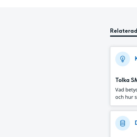
Relaterad
Tolka S
Vad bety
och hur s