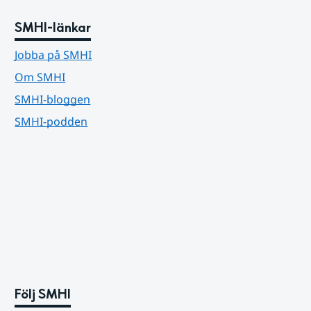
SMHI-länkar
Jobba på SMHI
Om SMHI
SMHI-bloggen
SMHI-podden
Följ SMHI