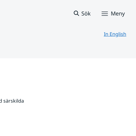
Sök
Meny
In English
 särskilda 