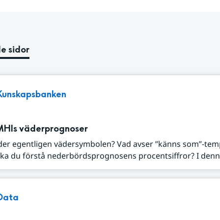
e sidor
Kunskapsbanken
MHIs väderprognoser
der egentligen vädersymbolen? Vad avser ”känns som”-tem
ka du förstå nederbördsprognosens procentsiffror? I denna
Data