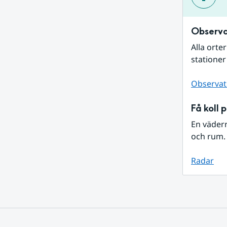
Observa
Alla orte
stationer
Observat
Få koll 
En väder
och rum. 
Radar