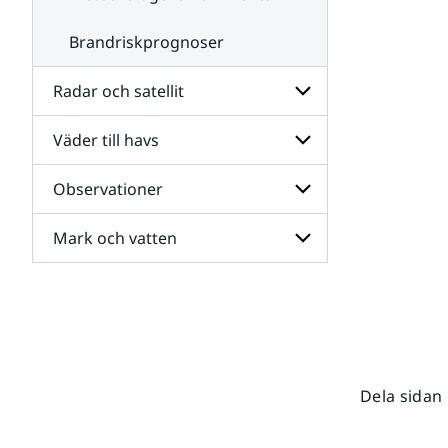
Brandriskprognoser
Radar och satellit
Väder till havs
Undersidor
för
Radar
Observationer
Undersidor
och
för
satellit
Väder
Mark och vatten
Undersidor
till
för
havs
Observationer
Undersidor
för
Mark
och
vatten
Dela sidan