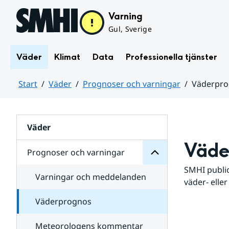
Hoppa till sidans innehåll
Varning
Gul, Sverige
Väder
Klimat
Data
Professionella tjänster
Start
Väder
Prognoser och varningar
Väderpr
varningar
och
Huvudinnehåll
Prognoser
för
Undersidor
Väder
Väde
Prognoser och varningar
SMHI public
Varningar och meddelanden
väder- eller
Väderprognos
Meteorologens kommentar