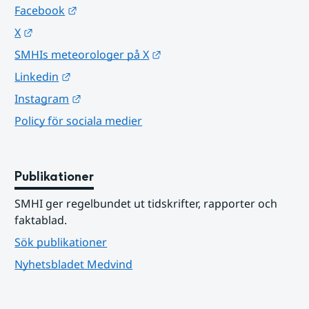
Länk till annan webbplats.
Facebook
Länk till annan webbplats.
X
Länk till annan webbplats.
SMHIs meteorologer på X
Länk till annan webbplats.
Linkedin
Länk till annan webbplats.
Instagram
Policy för sociala medier
Publikationer
SMHI ger regelbundet ut tidskrifter, rapporter och 
faktablad.
Sök publikationer
Nyhetsbladet Medvind