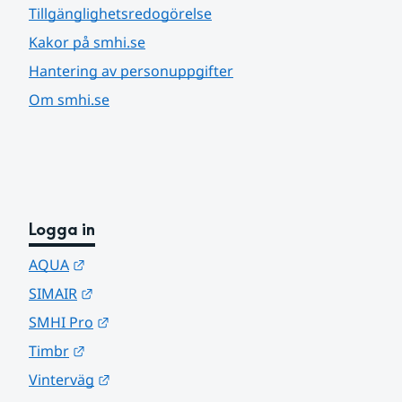
Tillgänglighetsredogörelse
Kakor på smhi.se
Hantering av personuppgifter
Om smhi.se
Logga in
Länk till annan webbplats.
AQUA
Länk till annan webbplats.
SIMAIR
Länk till annan webbplats.
SMHI Pro
Länk till annan webbplats.
Timbr
Länk till annan webbplats.
Vinterväg