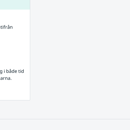
tifrån 
i både tid 
rarna.