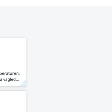
peraturen,
 vägled...