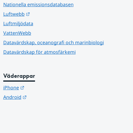
Nationella emissionsdatabasen
Länk till annan webbplats.
Luftwebb
Luftmiljödata
VattenWebb
Datavärdskap, oceanografi och marinbiologi
Datavärdskap för atmosfärkemi
Väderappar
Länk till annan webbplats.
iPhone
Länk till annan webbplats.
Android