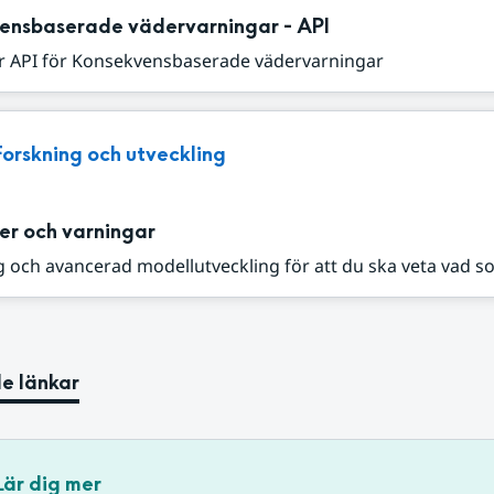
ensbaserade vädervarningar - API
r API för Konsekvensbaserade vädervarningar
Forskning och utveckling
er och varningar
 och avancerad modellutveckling för att du ska veta vad s
e länkar
Lär dig mer