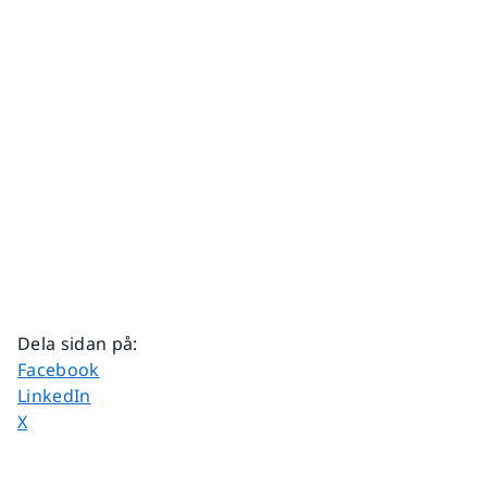
Dela sidan på
:
Dela sidan på
Facebook
Dela sidan på
LinkedIn
Dela sidan på
X