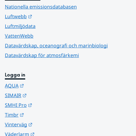
Nationella emissionsdatabasen
Länk till annan webbplats.
Luftwebb
Luftmiljödata
VattenWebb
Datavärdskap, oceanografi och marinbiologi
Datavärdskap för atmosfärkemi
Logga in
Länk till annan webbplats.
AQUA
Länk till annan webbplats.
SIMAIR
Länk till annan webbplats.
SMHI Pro
Länk till annan webbplats.
Timbr
Länk till annan webbplats.
Vinterväg
Länk till annan webbplats.
Väderlarm