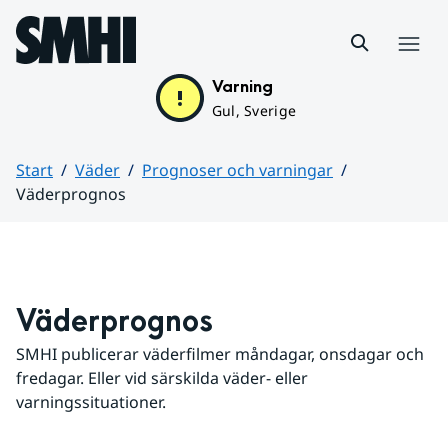
Hoppa till sidans innehåll
Meny
Varning
Gul, Sverige
Start
Väder
Prognoser och varningar
Väderprognos
Huvudinnehåll
Väderprognos
SMHI publicerar väderfilmer måndagar, onsdagar och 
fredagar. Eller vid särskilda väder- eller 
varningssituationer.