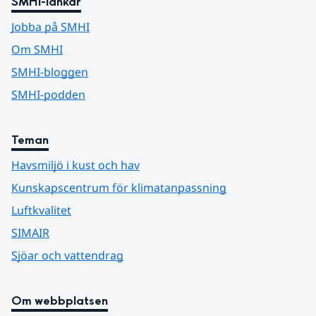
SMHI-länkar
Jobba på SMHI
Om SMHI
SMHI-bloggen
SMHI-podden
Teman
Havsmiljö i kust och hav
Kunskapscentrum för klimatanpassning
Luftkvalitet
SIMAIR
Sjöar och vattendrag
Om webbplatsen