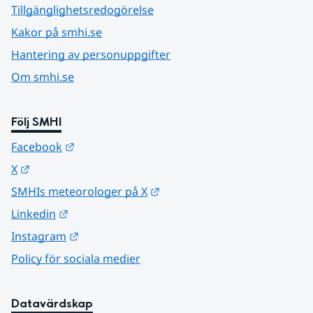
Tillgänglighetsredogörelse
Kakor på smhi.se
Hantering av personuppgifter
Om smhi.se
Följ SMHI
Länk till annan webbplats.
Facebook
Länk till annan webbplats.
X
Länk till annan webbplats.
SMHIs meteorologer på X
Länk till annan webbplats.
Linkedin
Länk till annan webbplats.
Instagram
Policy för sociala medier
Datavärdskap