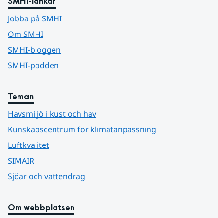
SMHI-länkar
Jobba på SMHI
Om SMHI
SMHI-bloggen
SMHI-podden
Teman
Havsmiljö i kust och hav
Kunskapscentrum för klimatanpassning
Luftkvalitet
SIMAIR
Sjöar och vattendrag
Om webbplatsen