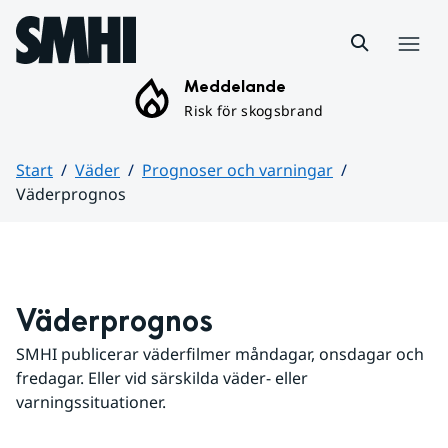
Hoppa till sidans innehåll
Meny
Meddelande
Risk för skogsbrand
Start
Väder
Prognoser och varningar
Väderprognos
Huvudinnehåll
Väderprognos
SMHI publicerar väderfilmer måndagar, onsdagar och 
fredagar. Eller vid särskilda väder- eller 
varningssituationer.