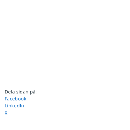
Dela sidan på
:
Dela sidan på
Facebook
Dela sidan på
LinkedIn
Dela sidan på
X