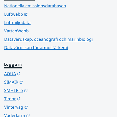
Nationella emissionsdatabasen
Länk till annan webbplats.
Luftwebb
Luftmiljödata
VattenWebb
Datavärdskap, oceanografi och marinbiologi
Datavärdskap för atmosfärkemi
Logga in
Länk till annan webbplats.
AQUA
Länk till annan webbplats.
SIMAIR
Länk till annan webbplats.
SMHI Pro
Länk till annan webbplats.
Timbr
Länk till annan webbplats.
Vinterväg
Länk till annan webbplats.
Väderlarm