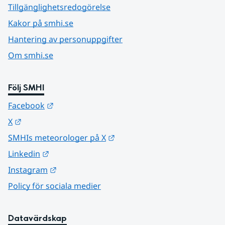
Tillgänglighetsredogörelse
Kakor på smhi.se
Hantering av personuppgifter
Om smhi.se
Följ SMHI
Länk till annan webbplats.
Facebook
Länk till annan webbplats.
X
Länk till annan webbplats.
SMHIs meteorologer på X
Länk till annan webbplats.
Linkedin
Länk till annan webbplats.
Instagram
Policy för sociala medier
Datavärdskap