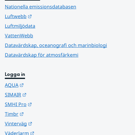
Nationella emissionsdatabasen
Länk till annan webbplats.
Luftwebb
Luftmiljödata
VattenWebb
Datavärdskap, oceanografi och marinbiologi
Datavärdskap för atmosfärkemi
Logga in
Länk till annan webbplats.
AQUA
Länk till annan webbplats.
SIMAIR
Länk till annan webbplats.
SMHI Pro
Länk till annan webbplats.
Timbr
Länk till annan webbplats.
Vinterväg
Länk till annan webbplats.
Väderlarm