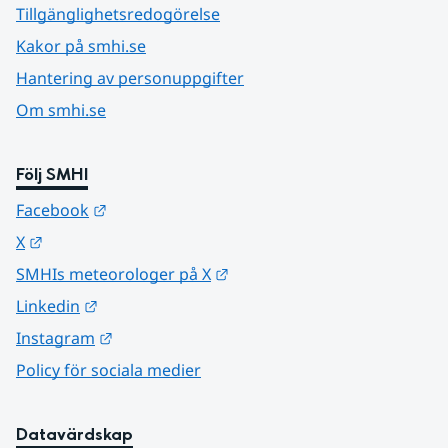
Tillgänglighetsredogörelse
Kakor på smhi.se
Hantering av personuppgifter
Om smhi.se
Följ SMHI
Länk till annan webbplats.
Facebook
Länk till annan webbplats.
X
Länk till annan webbplats.
SMHIs meteorologer på X
Länk till annan webbplats.
Linkedin
Länk till annan webbplats.
Instagram
Policy för sociala medier
Datavärdskap