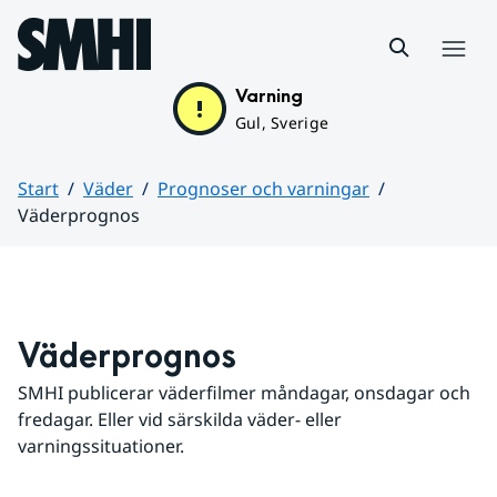
Hoppa till sidans innehåll
Meny
Varning
Gul, Sverige
Start
Väder
Prognoser och varningar
Väderprognos
Huvudinnehåll
Väderprognos
SMHI publicerar väderfilmer måndagar, onsdagar och 
fredagar. Eller vid särskilda väder- eller 
varningssituationer.