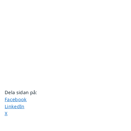
Dela sidan på
:
Dela sidan på
Facebook
Dela sidan på
LinkedIn
Dela sidan på
X