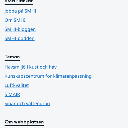
SMHI-länkar
Jobba på SMHI
Om SMHI
SMHI-bloggen
SMHI-podden
Teman
Havsmiljö i kust och hav
Kunskapscentrum för klimatanpassning
Luftkvalitet
SIMAIR
Sjöar och vattendrag
Om webbplatsen