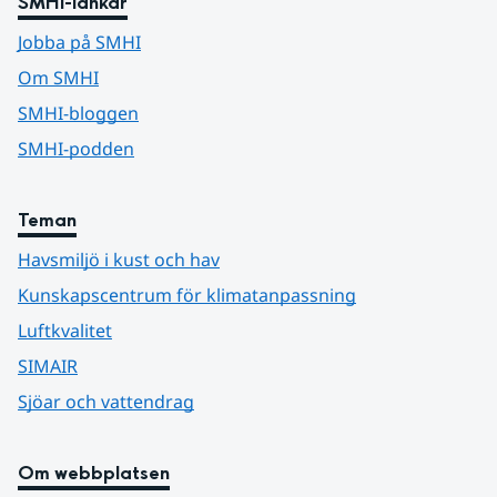
SMHI-länkar
Jobba på SMHI
Om SMHI
SMHI-bloggen
SMHI-podden
Teman
Havsmiljö i kust och hav
Kunskapscentrum för klimatanpassning
Luftkvalitet
SIMAIR
Sjöar och vattendrag
Om webbplatsen