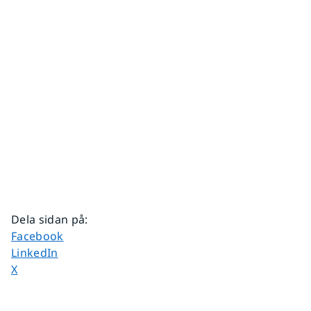
Dela sidan på
:
Dela sidan på
Facebook
Dela sidan på
LinkedIn
Dela sidan på
X