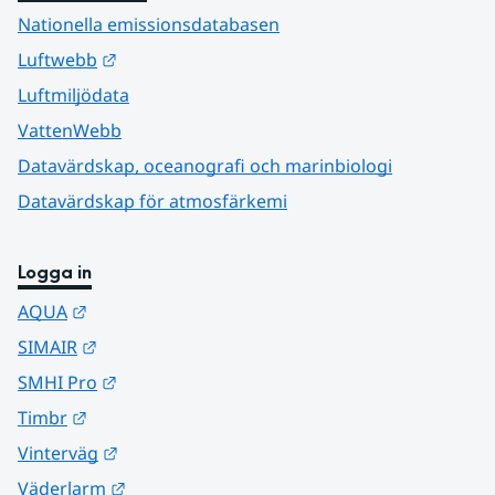
Nationella emissionsdatabasen
Länk till annan webbplats.
Luftwebb
Luftmiljödata
VattenWebb
Datavärdskap, oceanografi och marinbiologi
Datavärdskap för atmosfärkemi
Logga in
Länk till annan webbplats.
AQUA
Länk till annan webbplats.
SIMAIR
Länk till annan webbplats.
SMHI Pro
Länk till annan webbplats.
Timbr
Länk till annan webbplats.
Vinterväg
Länk till annan webbplats.
Väderlarm