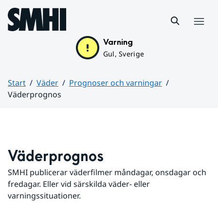
Hoppa till sidans innehåll
Meny
Varning
Gul, Sverige
Start
Väder
Prognoser och varningar
Väderprognos
Huvudinnehåll
Väderprognos
SMHI publicerar väderfilmer måndagar, onsdagar och 
fredagar. Eller vid särskilda väder- eller 
varningssituationer.