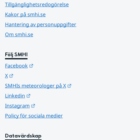
Tillgänglighetsredogörelse
Kakor på smhi.se
Hantering av personuppgifter
Om smhi.se
Följ SMHI
Länk till annan webbplats.
Facebook
Länk till annan webbplats.
X
Länk till annan webbplats.
SMHIs meteorologer på X
Länk till annan webbplats.
Linkedin
Länk till annan webbplats.
Instagram
Policy för sociala medier
Datavärdskap