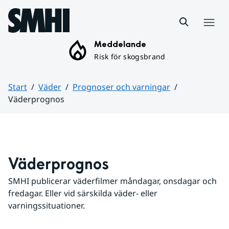
Hoppa till sidans innehåll
Meny
Meddelande
Risk för skogsbrand
Start
Väder
Prognoser och varningar
Väderprognos
Huvudinnehåll
Väderprognos
SMHI publicerar väderfilmer måndagar, onsdagar och 
fredagar. Eller vid särskilda väder- eller 
varningssituationer.