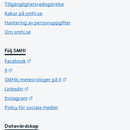
Tillgänglighetsredogörelse
Kakor på smhi.se
Hantering av personuppgifter
Om smhi.se
Följ SMHI
Länk till annan webbplats.
Facebook
Länk till annan webbplats.
X
Länk till annan webbplats.
SMHIs meteorologer på X
Länk till annan webbplats.
Linkedin
Länk till annan webbplats.
Instagram
Policy för sociala medier
Datavärdskap