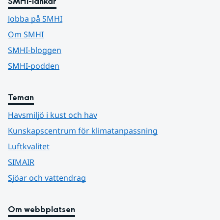
SMHI-länkar
Jobba på SMHI
Om SMHI
SMHI-bloggen
SMHI-podden
Teman
Havsmiljö i kust och hav
Kunskapscentrum för klimatanpassning
Luftkvalitet
SIMAIR
Sjöar och vattendrag
Om webbplatsen