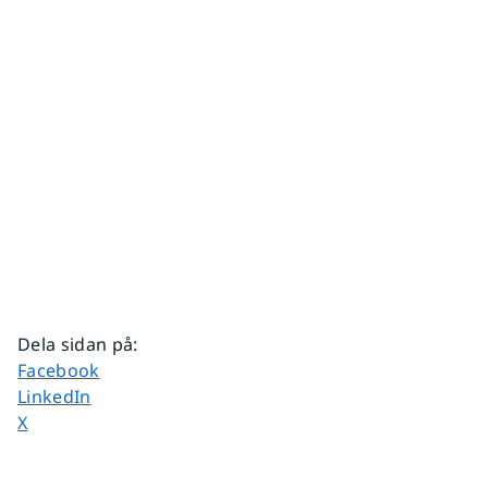
Dela sidan på
:
Dela sidan på
Facebook
Dela sidan på
LinkedIn
Dela sidan på
X