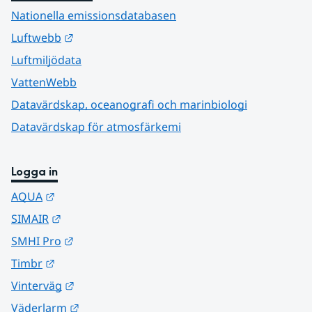
Nationella emissionsdatabasen
Länk till annan webbplats.
Luftwebb
Luftmiljödata
VattenWebb
Datavärdskap, oceanografi och marinbiologi
Datavärdskap för atmosfärkemi
Logga in
Länk till annan webbplats.
AQUA
Länk till annan webbplats.
SIMAIR
Länk till annan webbplats.
SMHI Pro
Länk till annan webbplats.
Timbr
Länk till annan webbplats.
Vinterväg
Länk till annan webbplats.
Väderlarm