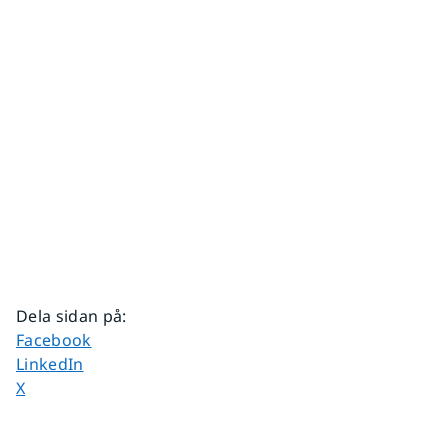
Dela sidan på
:
Dela sidan på
Facebook
Dela sidan på
LinkedIn
Dela sidan på
X