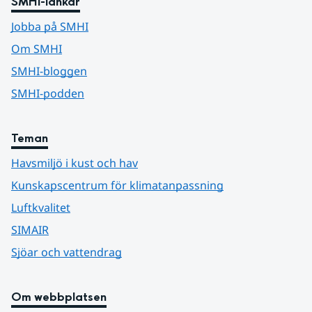
SMHI-länkar
Jobba på SMHI
Om SMHI
SMHI-bloggen
SMHI-podden
Teman
Havsmiljö i kust och hav
Kunskapscentrum för klimatanpassning
Luftkvalitet
SIMAIR
Sjöar och vattendrag
Om webbplatsen