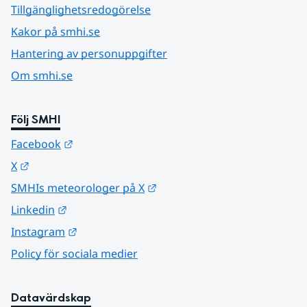
Tillgänglighetsredogörelse
Kakor på smhi.se
Hantering av personuppgifter
Om smhi.se
Följ SMHI
Länk till annan webbplats.
Facebook
Länk till annan webbplats.
X
Länk till annan webbplats.
SMHIs meteorologer på X
Länk till annan webbplats.
Linkedin
Länk till annan webbplats.
Instagram
Policy för sociala medier
Datavärdskap