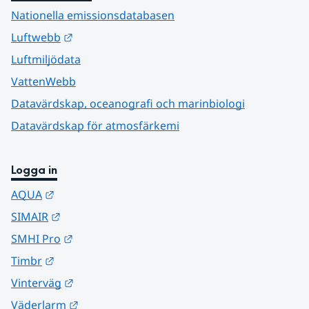
Nationella emissionsdatabasen
Länk till annan webbplats.
Luftwebb
Luftmiljödata
VattenWebb
Datavärdskap, oceanografi och marinbiologi
Datavärdskap för atmosfärkemi
Logga in
Länk till annan webbplats.
AQUA
Länk till annan webbplats.
SIMAIR
Länk till annan webbplats.
SMHI Pro
Länk till annan webbplats.
Timbr
Länk till annan webbplats.
Vinterväg
Länk till annan webbplats.
Väderlarm