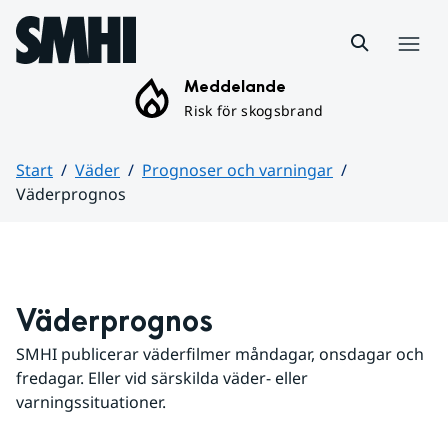
Hoppa till sidans innehåll
Meny
Meddelande
Risk för skogsbrand
Start
Väder
Prognoser och varningar
Väderprognos
Huvudinnehåll
Väderprognos
SMHI publicerar väderfilmer måndagar, onsdagar och 
fredagar. Eller vid särskilda väder- eller 
varningssituationer.