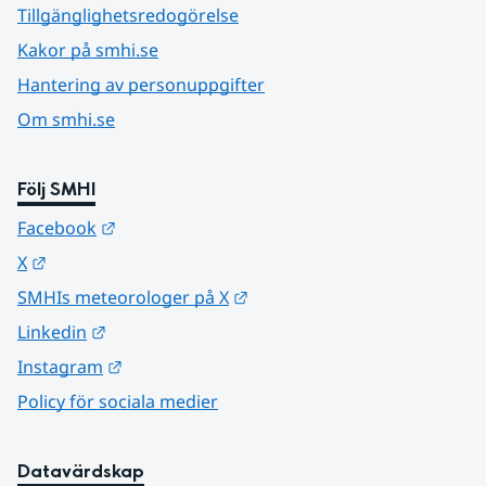
Tillgänglighetsredogörelse
Kakor på smhi.se
Hantering av personuppgifter
Om smhi.se
Följ SMHI
Länk till annan webbplats.
Facebook
Länk till annan webbplats.
X
Länk till annan webbplats.
SMHIs meteorologer på X
Länk till annan webbplats.
Linkedin
Länk till annan webbplats.
Instagram
Policy för sociala medier
Datavärdskap