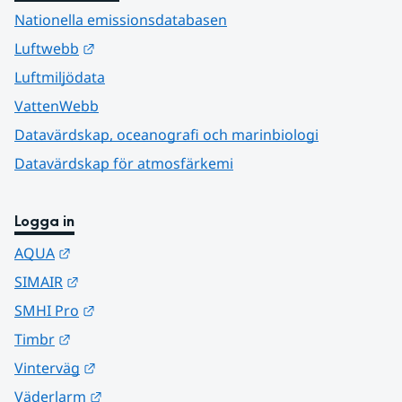
Nationella emissionsdatabasen
Länk till annan webbplats.
Luftwebb
Luftmiljödata
VattenWebb
Datavärdskap, oceanografi och marinbiologi
Datavärdskap för atmosfärkemi
Logga in
Länk till annan webbplats.
AQUA
Länk till annan webbplats.
SIMAIR
Länk till annan webbplats.
SMHI Pro
Länk till annan webbplats.
Timbr
Länk till annan webbplats.
Vinterväg
Länk till annan webbplats.
Väderlarm