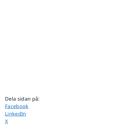
Dela sidan på
:
Dela sidan på
Facebook
Dela sidan på
LinkedIn
Dela sidan på
X