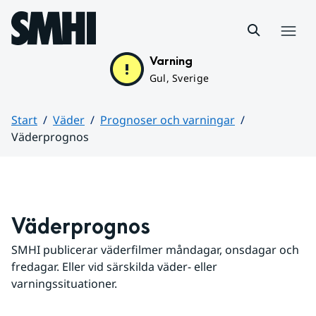
Hoppa till sidans innehåll
Meny
Varning
Gul, Sverige
Start
Väder
Prognoser och varningar
Väderprognos
Huvudinnehåll
Väderprognos
SMHI publicerar väderfilmer måndagar, onsdagar och 
fredagar. Eller vid särskilda väder- eller 
varningssituationer.