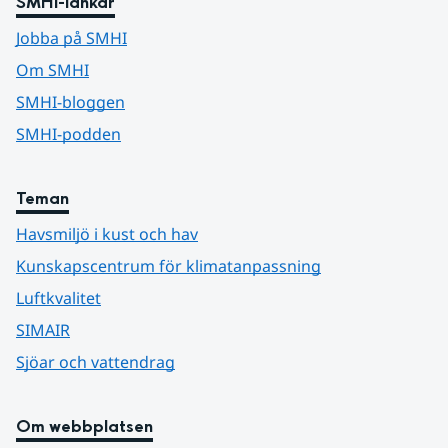
SMHI-länkar
Jobba på SMHI
Om SMHI
SMHI-bloggen
SMHI-podden
Teman
Havsmiljö i kust och hav
Kunskapscentrum för klimatanpassning
Luftkvalitet
SIMAIR
Sjöar och vattendrag
Om webbplatsen