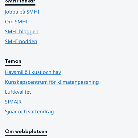
SMHI-länkar
Jobba på SMHI
Om SMHI
SMHI-bloggen
SMHI-podden
Teman
Havsmiljö i kust och hav
Kunskapscentrum för klimatanpassning
Luftkvalitet
SIMAIR
Sjöar och vattendrag
Om webbplatsen