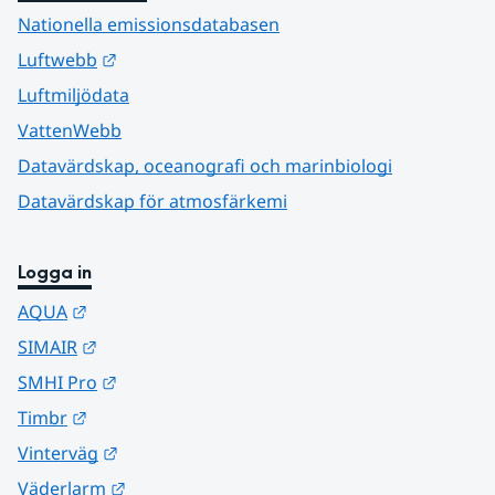
Nationella emissionsdatabasen
Länk till annan webbplats.
Luftwebb
Luftmiljödata
VattenWebb
Datavärdskap, oceanografi och marinbiologi
Datavärdskap för atmosfärkemi
Logga in
Länk till annan webbplats.
AQUA
Länk till annan webbplats.
SIMAIR
Länk till annan webbplats.
SMHI Pro
Länk till annan webbplats.
Timbr
Länk till annan webbplats.
Vinterväg
Länk till annan webbplats.
Väderlarm