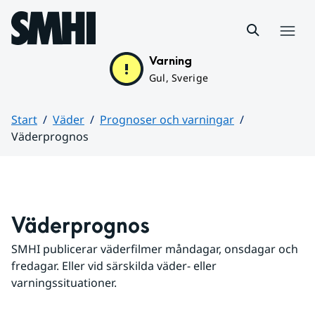
Hoppa till sidans innehåll
Meny
Varning
Gul, Sverige
Start
Väder
Prognoser och varningar
Väderprognos
Huvudinnehåll
Väderprognos
SMHI publicerar väderfilmer måndagar, onsdagar och 
fredagar. Eller vid särskilda väder- eller 
varningssituationer.