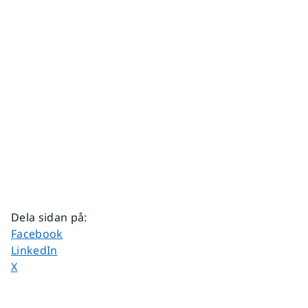
Dela sidan på
:
Dela sidan på
Facebook
Dela sidan på
LinkedIn
Dela sidan på
X