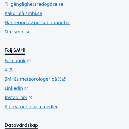
Tillgänglighetsredogörelse
Kakor på smhi.se
Hantering av personuppgifter
Om smhi.se
Följ SMHI
Länk till annan webbplats.
Facebook
Länk till annan webbplats.
X
Länk till annan webbplats.
SMHIs meteorologer på X
Länk till annan webbplats.
Linkedin
Länk till annan webbplats.
Instagram
Policy för sociala medier
Datavärdskap