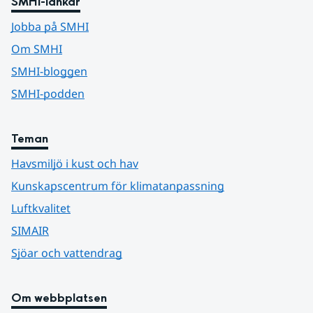
SMHI-länkar
Jobba på SMHI
Om SMHI
SMHI-bloggen
SMHI-podden
Teman
Havsmiljö i kust och hav
Kunskapscentrum för klimatanpassning
Luftkvalitet
SIMAIR
Sjöar och vattendrag
Om webbplatsen