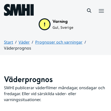
Hoppa till sidans innehåll
Meny
Varning
Gul, Sverige
Start
Väder
Prognoser och varningar
Väderprognos
Huvudinnehåll
Väderprognos
SMHI publicerar väderfilmer måndagar, onsdagar och 
fredagar. Eller vid särskilda väder- eller 
varningssituationer.