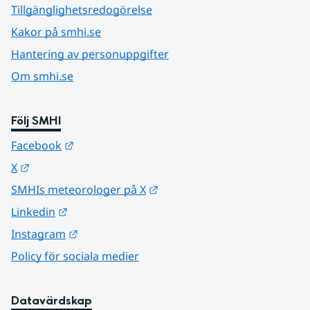
Tillgänglighetsredogörelse
Kakor på smhi.se
Hantering av personuppgifter
Om smhi.se
Följ SMHI
Länk till annan webbplats.
Facebook
Länk till annan webbplats.
X
Länk till annan webbplats.
SMHIs meteorologer på X
Länk till annan webbplats.
Linkedin
Länk till annan webbplats.
Instagram
Policy för sociala medier
Datavärdskap