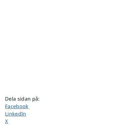
Dela sidan på
:
Dela sidan på
Facebook
Dela sidan på
LinkedIn
Dela sidan på
X