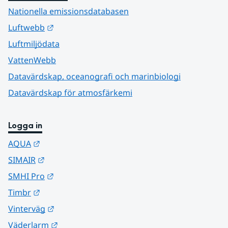
Nationella emissionsdatabasen
Länk till annan webbplats.
Luftwebb
Luftmiljödata
VattenWebb
Datavärdskap, oceanografi och marinbiologi
Datavärdskap för atmosfärkemi
Logga in
Länk till annan webbplats.
AQUA
Länk till annan webbplats.
SIMAIR
Länk till annan webbplats.
SMHI Pro
Länk till annan webbplats.
Timbr
Länk till annan webbplats.
Vinterväg
Länk till annan webbplats.
Väderlarm