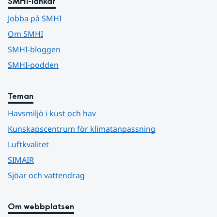
SMHI-länkar
Jobba på SMHI
Om SMHI
SMHI-bloggen
SMHI-podden
Teman
Havsmiljö i kust och hav
Kunskapscentrum för klimatanpassning
Luftkvalitet
SIMAIR
Sjöar och vattendrag
Om webbplatsen