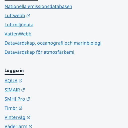
Nationella emissionsdatabasen
Länk till annan webbplats.
Luftwebb
Luftmiljödata
VattenWebb
Datavärdskap, oceanografi och marinbiologi
Datavärdskap för atmosfärkemi
Logga in
Länk till annan webbplats.
AQUA
Länk till annan webbplats.
SIMAIR
Länk till annan webbplats.
SMHI Pro
Länk till annan webbplats.
Timbr
Länk till annan webbplats.
Vinterväg
Länk till annan webbplats.
Väderlarm