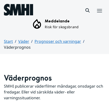
Hoppa till sidans innehåll
Meny
Meddelande
Risk för skogsbrand
Start
Väder
Prognoser och varningar
Väderprognos
Huvudinnehåll
Väderprognos
SMHI publicerar väderfilmer måndagar, onsdagar och 
fredagar. Eller vid särskilda väder- eller 
varningssituationer.