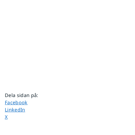
Dela sidan på
:
Dela sidan på
Facebook
Dela sidan på
LinkedIn
Dela sidan på
X