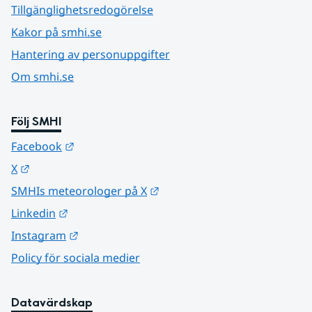
Tillgänglighetsredogörelse
Kakor på smhi.se
Hantering av personuppgifter
Om smhi.se
Följ SMHI
Länk till annan webbplats.
Facebook
Länk till annan webbplats.
X
Länk till annan webbplats.
SMHIs meteorologer på X
Länk till annan webbplats.
Linkedin
Länk till annan webbplats.
Instagram
Policy för sociala medier
Datavärdskap