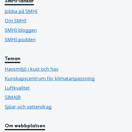
SMHI-länkar
Jobba på SMHI
Om SMHI
SMHI-bloggen
SMHI-podden
Teman
Havsmiljö i kust och hav
Kunskapscentrum för klimatanpassning
Luftkvalitet
SIMAIR
Sjöar och vattendrag
Om webbplatsen