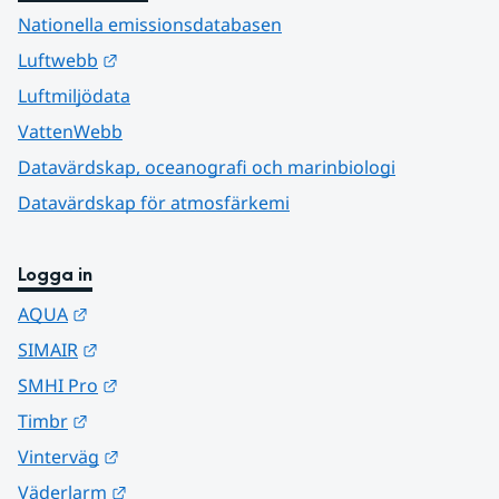
Nationella emissionsdatabasen
Länk till annan webbplats.
Luftwebb
Luftmiljödata
VattenWebb
Datavärdskap, oceanografi och marinbiologi
Datavärdskap för atmosfärkemi
Logga in
Länk till annan webbplats.
AQUA
Länk till annan webbplats.
SIMAIR
Länk till annan webbplats.
SMHI Pro
Länk till annan webbplats.
Timbr
Länk till annan webbplats.
Vinterväg
Länk till annan webbplats.
Väderlarm