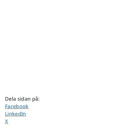
Dela sidan på
:
Dela sidan på
Facebook
Dela sidan på
LinkedIn
Dela sidan på
X