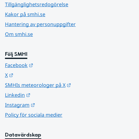
Tillgänglighetsredogörelse
Kakor på smhi.se
Hantering av personuppgifter
Om smhi.se
Följ SMHI
Länk till annan webbplats.
Facebook
Länk till annan webbplats.
X
Länk till annan webbplats.
SMHIs meteorologer på X
Länk till annan webbplats.
Linkedin
Länk till annan webbplats.
Instagram
Policy för sociala medier
Datavärdskap