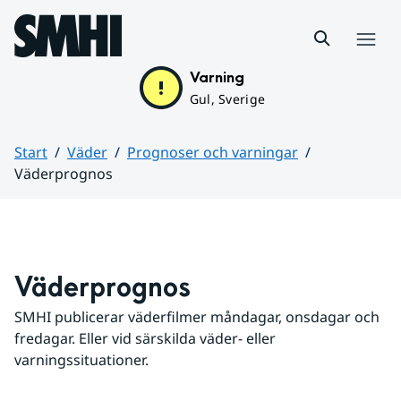
Hoppa till sidans innehåll
Meny
Varning
Gul, Sverige
Start
Väder
Prognoser och varningar
Väderprognos
Huvudinnehåll
Väderprognos
SMHI publicerar väderfilmer måndagar, onsdagar och 
fredagar. Eller vid särskilda väder- eller 
varningssituationer.