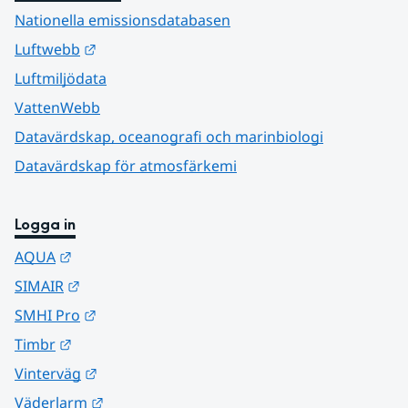
Nationella emissionsdatabasen
Länk till annan webbplats.
Luftwebb
Luftmiljödata
VattenWebb
Datavärdskap, oceanografi och marinbiologi
Datavärdskap för atmosfärkemi
Logga in
Länk till annan webbplats.
AQUA
Länk till annan webbplats.
SIMAIR
Länk till annan webbplats.
SMHI Pro
Länk till annan webbplats.
Timbr
Länk till annan webbplats.
Vinterväg
Länk till annan webbplats.
Väderlarm