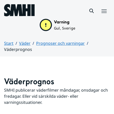
Hoppa till sidans innehåll
Meny
Varning
Gul, Sverige
Start
Väder
Prognoser och varningar
Väderprognos
Huvudinnehåll
Väderprognos
SMHI publicerar väderfilmer måndagar, onsdagar och 
fredagar. Eller vid särskilda väder- eller 
varningssituationer.