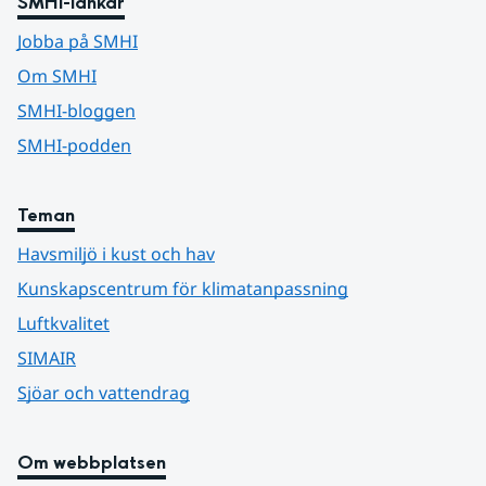
SMHI-länkar
Jobba på SMHI
Om SMHI
SMHI-bloggen
SMHI-podden
Teman
Havsmiljö i kust och hav
Kunskapscentrum för klimatanpassning
Luftkvalitet
SIMAIR
Sjöar och vattendrag
Om webbplatsen