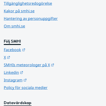
Tillgänglighetsredogörelse
Kakor på smhi.se
Hantering av personuppgifter
Om smhi.se
Följ SMHI
Länk till annan webbplats.
Facebook
Länk till annan webbplats.
X
Länk till annan webbplats.
SMHIs meteorologer på X
Länk till annan webbplats.
Linkedin
Länk till annan webbplats.
Instagram
Policy för sociala medier
Datavärdskap