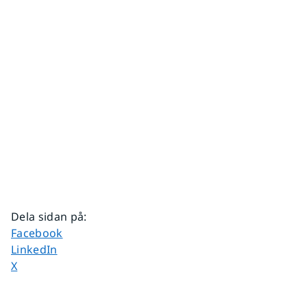
Dela sidan på
:
Dela sidan på
Facebook
Dela sidan på
LinkedIn
Dela sidan på
X