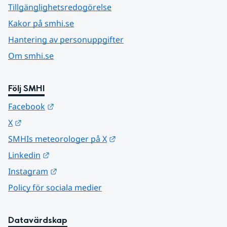
Tillgänglighetsredogörelse
Kakor på smhi.se
Hantering av personuppgifter
Om smhi.se
Följ SMHI
Länk till annan webbplats.
Facebook
Länk till annan webbplats.
X
Länk till annan webbplats.
SMHIs meteorologer på X
Länk till annan webbplats.
Linkedin
Länk till annan webbplats.
Instagram
Policy för sociala medier
Datavärdskap