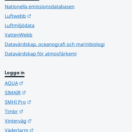
Nationella emissionsdatabasen
Länk till annan webbplats.
Luftwebb
Luftmiljödata
VattenWebb
Datavärdskap, oceanografi och marinbiologi
Datavärdskap för atmosfärkemi
Logga in
Länk till annan webbplats.
AQUA
Länk till annan webbplats.
SIMAIR
Länk till annan webbplats.
SMHI Pro
Länk till annan webbplats.
Timbr
Länk till annan webbplats.
Vinterväg
Länk till annan webbplats.
Väderlarm