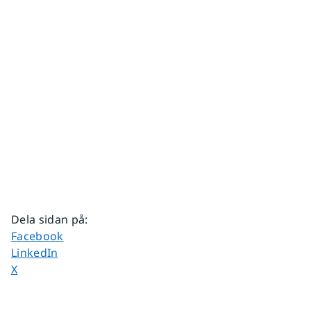
Dela sidan på
:
Dela sidan på
Facebook
Dela sidan på
LinkedIn
Dela sidan på
X