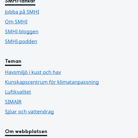
SMHI-länkar
Jobba på SMHI
Om SMHI
SMHI-bloggen
SMHI-podden
Teman
Havsmiljö i kust och hav
Kunskapscentrum för klimatanpassning
Luftkvalitet
SIMAIR
Sjöar och vattendrag
Om webbplatsen