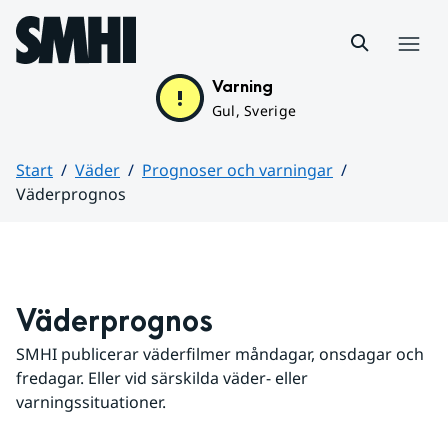
Hoppa till sidans innehåll
Meny
Varning
Gul, Sverige
Start
Väder
Prognoser och varningar
Väderprognos
Huvudinnehåll
Väderprognos
SMHI publicerar väderfilmer måndagar, onsdagar och 
fredagar. Eller vid särskilda väder- eller 
varningssituationer.