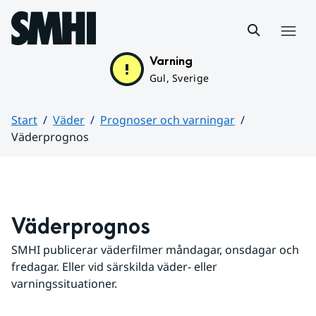
Hoppa till sidans innehåll
Meny
Varning
Gul, Sverige
Start
Väder
Prognoser och varningar
Väderprognos
Huvudinnehåll
Väderprognos
SMHI publicerar väderfilmer måndagar, onsdagar och 
fredagar. Eller vid särskilda väder- eller 
varningssituationer.