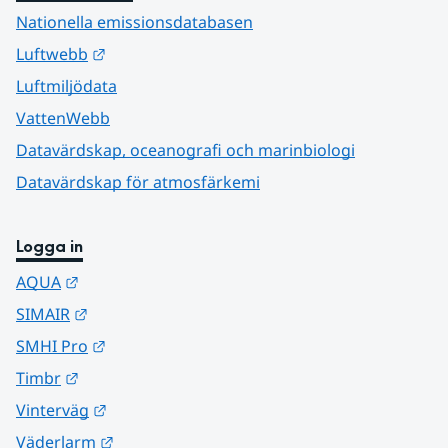
Nationella emissionsdatabasen
Länk till annan webbplats.
Luftwebb
Luftmiljödata
VattenWebb
Datavärdskap, oceanografi och marinbiologi
Datavärdskap för atmosfärkemi
Logga in
Länk till annan webbplats.
AQUA
Länk till annan webbplats.
SIMAIR
Länk till annan webbplats.
SMHI Pro
Länk till annan webbplats.
Timbr
Länk till annan webbplats.
Vinterväg
Länk till annan webbplats.
Väderlarm