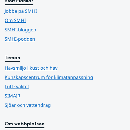
SMHI-länkar
Jobba på SMHI
Om SMHI
SMHI-bloggen
SMHI-podden
Teman
Havsmiljö i kust och hav
Kunskapscentrum för klimatanpassning
Luftkvalitet
SIMAIR
Sjöar och vattendrag
Om webbplatsen