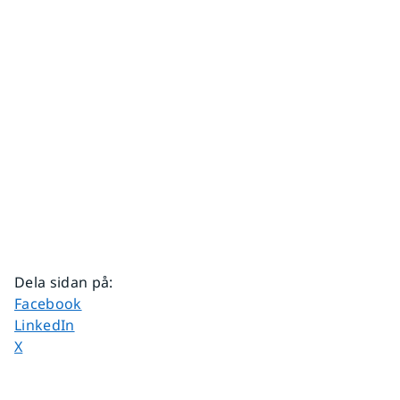
Dela sidan på
:
Dela sidan på
Facebook
Dela sidan på
LinkedIn
Dela sidan på
X