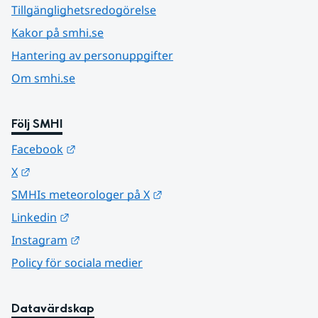
Tillgänglighetsredogörelse
Kakor på smhi.se
Hantering av personuppgifter
Om smhi.se
Följ SMHI
Länk till annan webbplats.
Facebook
Länk till annan webbplats.
X
Länk till annan webbplats.
SMHIs meteorologer på X
Länk till annan webbplats.
Linkedin
Länk till annan webbplats.
Instagram
Policy för sociala medier
Datavärdskap